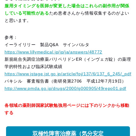
服用タイミングを医師が変更した場合はこれらの副作用が関係
している可能性がある
ため患者さんから情報収集するのがよい
と思います。
参考：
イーライリリー 製品Q&A サインバルタ
https://www.lillymedical.jp/jp/ja/answers/48772
新規統合失調症治療薬パリペリドンER（インヴェガ錠）の薬理
学的特性および臨床試験成績
https://www.jstage.jst.go.jp/article/fpj/137/6/137_6_245/_pdf
パキシル 審査報告書（衛研発第2706 平成12年7月19日）
http://www.pmda.go.jp/drugs/2000/g000905/49repo01.pdf
各領域の薬剤師国家試験勉強用ページには下のリンクから移動
する
双極性障害治療薬（気分安定