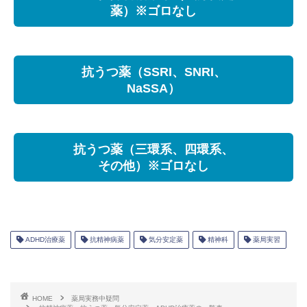
薬）※ゴロなし
抗うつ薬（SSRI、SNRI、
NaSSA）
抗うつ薬（三環系、四環系、
その他）※ゴロなし
ADHD治療薬
抗精神病薬
気分安定薬
精神科
薬局実習
HOME
薬局実務中疑問