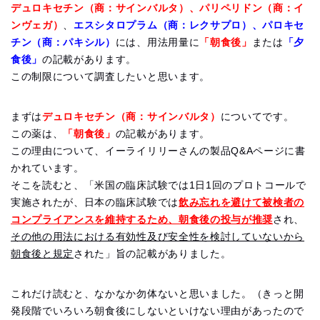
デュロキセチン（商：サインバルタ）、パリペリドン（商：イ
ンヴェガ）
、
エスシタロプラム（商：レクサプロ）、パロキセ
チン（商：パキシル）
には、用法用量に
「朝食後」
または
「夕
食後」
の記載があります。
この制限について調査したいと思います。
まずは
デュロキセチン（商：サインバルタ）
についてです。
この薬は、
「朝食後」
の記載があります。
この理由について、イーライリリーさんの製品Q&Aページに書
かれています。
そこを読むと、「米国の臨床試験では1日1回のプロトコールで
実施されたが、日本の臨床試験では
飲み忘れを避けて被検者の
コンプライアンスを維持するため、朝食後の投与が推奨
され、
その他の用法における有効性及び安全性を検討していないから
朝食後と規定
された」旨の記載がありました。
これだけ読むと、なかなか勿体ないと思いました。（きっと開
発段階でいろいろ朝食後にしないといけない理由があったので