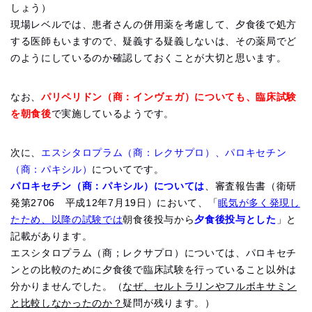
しょう）
現場レベルでは、患者さんの併用薬を考慮して、夕食後で処方
する医師もいますので、疑義する疑義しないは、その薬局でど
のようにしているのか確認しておくことが大切と思います。
なお、
パリペリドン（商：インヴェガ）についても、臨床試験
を朝食後
で実施しているようです。
次に、
エスシタロプラム（商：レクサプロ）、パロキセチン
（商：パキシル）
についてです。
パロキセチン（商：パキシル）については
、審査報告書（衛研
発第2706 平成12年7月19日）において、「
眠気が多く発現し
たため、以降の試験では
朝食後投与から
夕食後投与とした
」と
記載があります。
エスシタロプラム（商；レクサプロ）については、パロキセチ
ンとの比較のために夕食後で臨床試験を行っていること以外は
分かりませんでした。（
なぜ、セルトラリンやフルボキサミン
と比較しなかったのか？
疑問が残ります。）