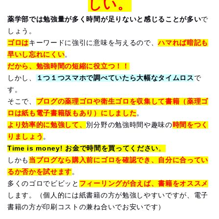
しい。
薬学部では勉強量が多く時間が足りないと感じることが多い
で
しょう。
ゴロは
キーワードに強引に意味を与えるので、
ハマれば暗記も
早いし忘れにくい
。
だから、勉強時間の短縮に役立つ！！
しかし、
１つ１つスマホで調べていたら大幅なタイムロス
で
す。
そこで、
ブログの薬理ゴロや衛生ゴロを収集して書籍（薬理ゴ
ロは紙も電子書籍版もあり）にしました
。
より効率的に勉強して、
別分野の勉強時間や趣味の
時間をつく
りましょう
。
Time is money! お金で時間を買ってください
。
しかも
当ブログなら購入前にゴロを確認でき、自分に合ってい
るか否かを試せます
。
多くのゴロでビビッと
フィーリングが合えば、書籍をオススメ
します。（個人的には紙書籍の方が勉強しやすいですが、電子
書籍の方が印刷コストの兼ね合いでお安いです）