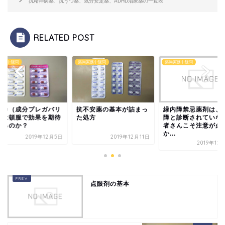
抗精神病薬、抗うつ薬、気分安定薬、ADHD治療薬の一覧表
RELATED POST
実務中疑問
薬局実務中疑問
薬局実務中疑問
リカ（成分プレガバリ
抗不安薬の基本が詰まっ
緑内障禁忌薬剤は、
）は頓服で効果を期待
た処方
障と診断されていな
きるのか？
者さんこそ注意が必
か...
2019年12月5日
2019年12月11日
2019年12
点眼剤の基本