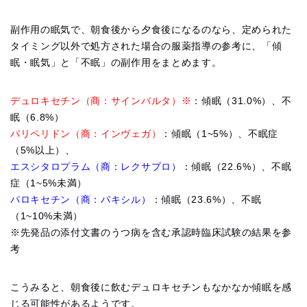
副作用の眠気で、朝食後から夕食後になるのなら、定められた
タイミング以外で処方された場合の服薬指導の参考に、「傾
眠・眠気」と「不眠」の副作用をまとめます。
デュロキセチン（商：サインバルタ）※
：傾眠（31.0%）、不
眠（6.8%）
パリペリドン（商：インヴェガ）
：傾眠（1~5%）、不眠症
（5%以上）、
エスシタロプラム（商：レクサプロ）
：傾眠（22.6%）、不眠
症（1~5%未満）
パロキセチン（商：パキシル）
：傾眠（23.6%）、不眠
（1~10%未満）
※先発品の添付文書のうつ病を含む承認時臨床試験の結果を参
考
こうみると、朝食後に飲むデュロキセチンもなかなか傾眠を感
じる可能性があるようです。