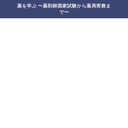
薬を学ぶ 〜薬剤師国家試験から薬局実務ま
で〜