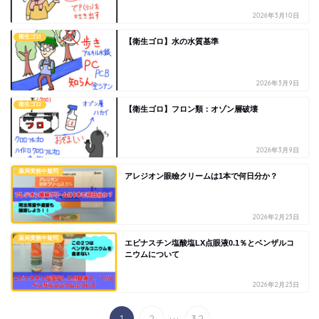
2026年3月10日
衛生ゴロ
【衛生ゴロ】水の水質基準
2026年3月9日
衛生ゴロ
【衛生ゴロ】フロン類：オゾン層破壊
2026年3月9日
薬局実務中疑問
アレジオン眼瞼クリームは1本で何日分か？
2026年2月23日
薬局実務中疑問
エピナスチン塩酸塩LX点眼液0.1％とベンザルコ
ニウムについて
2026年2月23日
...
1
2
32