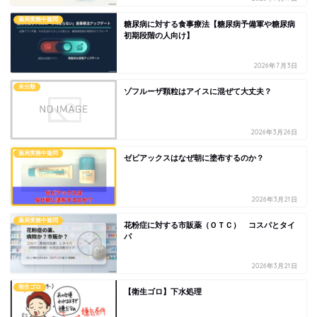
薬局実務中疑問
糖尿病に対する食事療法【糖尿病予備軍や糖尿病
初期段階の人向け】
2026年7月3日
未分類
ゾフルーザ顆粒はアイスに混ぜて大丈夫？
2026年3月26日
薬局実務中疑問
ゼビアックスはなぜ朝に塗布するのか？
2026年3月21日
薬局実務中疑問
花粉症に対する市販薬（ＯＴＣ） コスパとタイ
パ
2026年3月21日
衛生ゴロ
【衛生ゴロ】下水処理