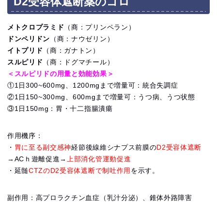
D2受容体遮断薬のゴロ
メトクロプラミド
（商：プリンペラン）
ドンペリドン
（商：ナウゼリン）
イトプリド
（商：ガナトン）
スルピリド
（商：ドグマチール）
＜スルピリドの用量と効能効果＞
①1日300~600mg、1200mgまで増量可：統合失調症
②1日150~300mg、600mgまで増量可：うつ病、うつ状態
③1日150mg：胃・十二指腸潰瘍
作用機序：
・
胃に至る副交感神
経節後線維シナプス前膜の
D2受容体遮断
→ACｈ遊離促進→
上部消化管運動促進
・延髄
CTZのD2受容体遮断で制吐作用
を示す。
副作用：高プロラクチン血症（乳汁分泌）、錐体外路障害