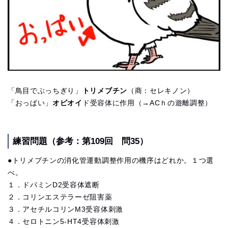
「鳥目でぶっちぎり」
トリメブチン
（商：セレキノン）
「おっぱい」
オピオイ
ド受容体に作用（→ACｈの遊離調整）
練習問題（参考：第109回 問35）
●トリメブチンの消化管運動調整作用の機序はどれか。１つ選
べ。
１．ドパミンD2受容体遮断
２．コリンエステラーゼ阻害薬
３．アセチルコリンM3受容体刺激
４．セロトニン5-HT4受容体刺激