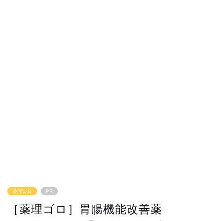
薬理ゴロ
PR
［薬理ゴロ］胃腸機能改善薬