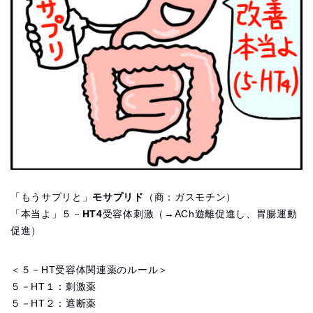
「もうサプリと」
モサプリド
（商：ガスモチン）
「本当よ」５－
HT4
受容体刺激（→ACh遊離促進し、胃腸運動
促進）
＜５－HT受容体関連薬のルール＞
５－HT１：刺激薬
５－HT２：遮断薬