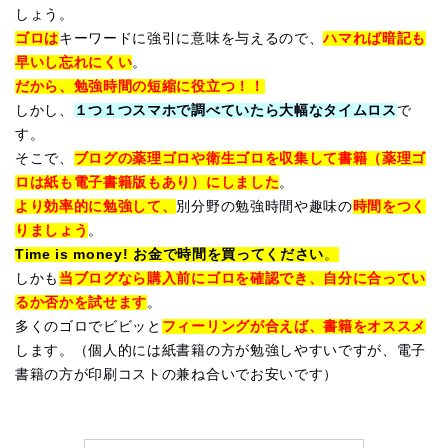
しょう。
ゴロは
キーワードに強引に意味を与えるので、
ハマれば暗記も
早いし忘れにくい
。
だから、勉強時間の短縮に役立つ！！
しかし、
１つ１つスマホで調べていたら大幅なタイムロス
で
す。
そこで、
ブログの薬理ゴロや衛生ゴロを収集して書籍（薬理ゴ
ロは紙も電子書籍版もあり）にしました
。
より効率的に勉強して、
別分野の勉強時間や趣味の
時間をつく
りましょう
。
Time is money! お金で時間を買ってください
。
しかも
当ブログなら購入前にゴロを確認でき、自分に合ってい
るか否かを試せます
。
多くのゴロでビビッと
フィーリングが合えば、書籍をオススメ
します。（個人的には紙書籍の方が勉強しやすいですが、電子
書籍の方が印刷コストの兼ね合いでお安いです）