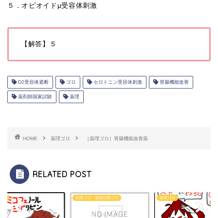
５．オピオイドμ受容体刺激
【解答】５
D2受容体遮断
ゴロ
セロトニン受容体刺激
胃腸機能改善
薬剤師国家試験
薬理
HOME
薬理ゴロ
［薬理ゴロ］胃腸機能改善薬
RELATED POST
ゴロ
病態ゴロ・薬物治療ゴロ
薬理ゴロ