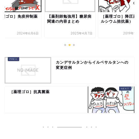
薬理ゴロ］免疫抑制薬
【薬剤師勉強用】糖尿病
［薬理ゴロ］降圧薬
関連の内容まとめ
ルシウム拮抗薬）
2024年6月6日
2023年4月7日
2019年1
カンデサルタンからイルベサルタンへの
変更症例
［薬理ゴロ］抗真菌薬