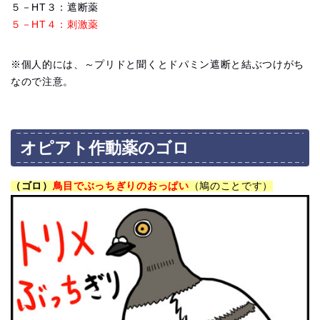
５－HT３：遮断薬
５－HT４：刺激薬
※個人的には、～プリドと聞くとドパミン遮断と結ぶつけがち
なので注意。
オピアト作動薬のゴロ
（ゴロ）
鳥目でぶっちぎりのおっぱい
（鳩のことです）