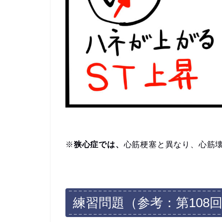
※
狭心症では、
心筋梗塞と異なり、
心筋
練習問題（参考：第108