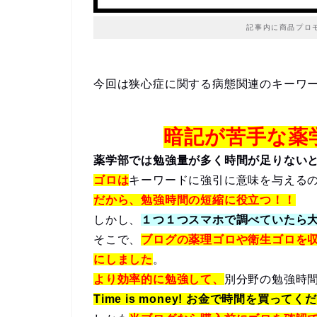
記事内に商品プロ
今回は狭心症に関する病態関連のキーワ
暗記が苦手な薬
薬学部では勉強量が多く時間が足りない
ゴロは
キーワードに強引に意味を与える
だから、勉強時間の短縮に役立つ！！
しかし、
１つ１つスマホで調べていたら
そこで、
ブログの薬理ゴロや衛生ゴロを
にしました
。
より効率的に勉強して、
別分野の勉強時
Time is money! お金で時間を買ってく