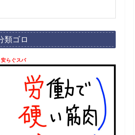
分類ゴロ
、安らぐスパ