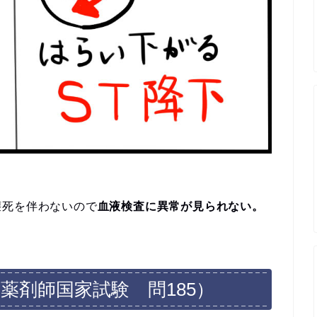
壊死を伴わないので
血液検査に異常が見られない。
回薬剤師国家試験 問185）