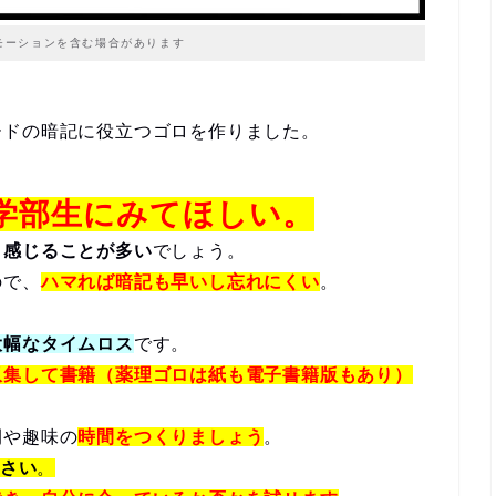
モーションを含む場合があります
ードの暗記に役立つゴロを作りました。
学部生にみてほしい。
と感じることが多い
でしょう。
ので、
ハマれば暗記も早いし忘れにくい
。
大幅なタイムロス
です。
収集して書籍（薬理ゴロは紙も電子書籍版もあり）
間や趣味の
時間をつくりましょう
。
ださい
。