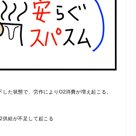
下した状態で、
労作によりO2消費が増え起こる。
O2供給が不足して起こる