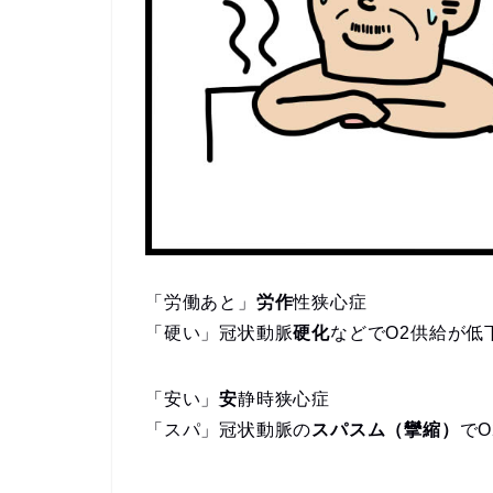
「労働あと」
労作
性狭心症
「硬い」冠状動脈
硬化
などでO2供給が低
「安い」
安
静時狭心症
「スパ」冠状動脈の
スパスム（攣縮）
で