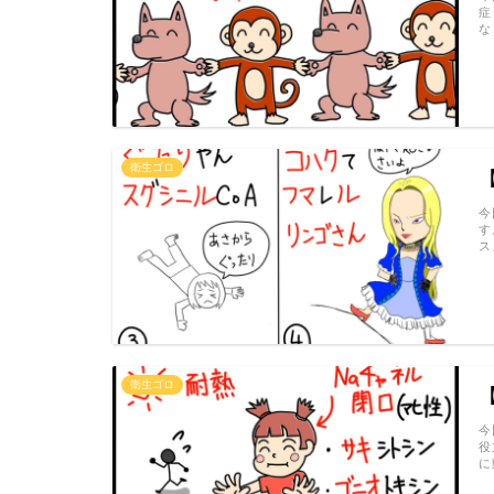
症
な
衛生ゴロ
今
す
ス
衛生ゴロ
今
役
に