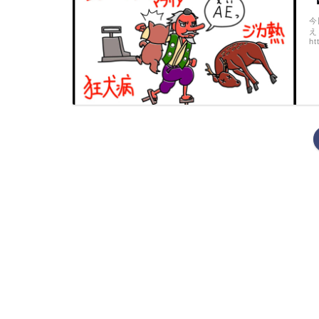
今
え
ht