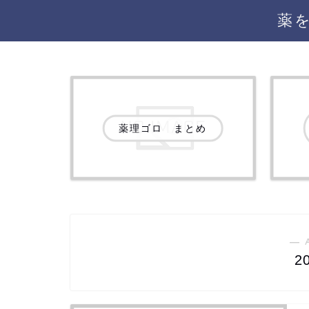
薬
薬理ゴロ まとめ
― 
2