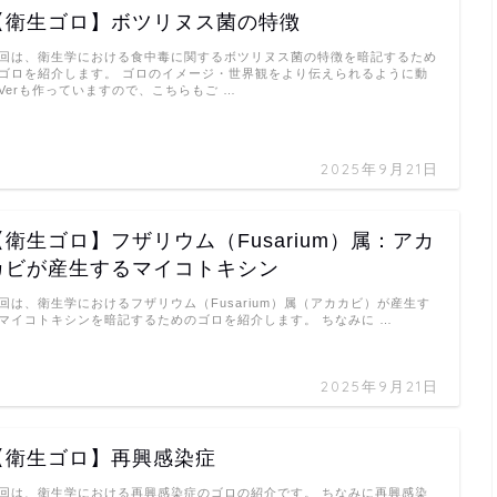
【衛生ゴロ】ボツリヌス菌の特徴
回は、衛生学における食中毒に関するボツリヌス菌の特徴を暗記するため
ゴロを紹介します。 ゴロのイメージ・世界観をより伝えられるように動
Verも作っていますので、こちらもご …
2025年9月21日
【衛生ゴロ】フザリウム（Fusarium）属：アカ
カビが産生するマイコトキシン
回は、衛生学におけるフザリウム（Fusarium）属（アカカビ）が産生す
マイコトキシンを暗記するためのゴロを紹介します。 ちなみに …
2025年9月21日
【衛生ゴロ】再興感染症
回は、衛生学における再興感染症のゴロの紹介です。 ちなみに再興感染