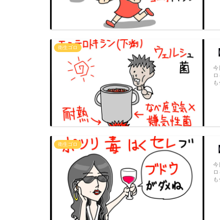
衛生ゴロ
今
ロ
も
衛生ゴロ
今
ロ
も