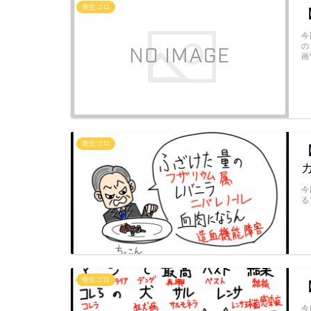
衛生ゴロ
今
の
画
衛生ゴロ
今
る
衛生ゴロ
今