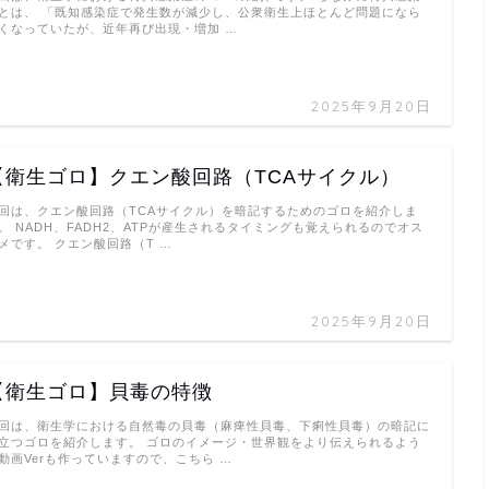
とは、 「既知感染症で発生数が減少し、公衆衛生上ほとんど問題になら
くなっていたが、近年再び出現・増加 …
2025年9月20日
【衛生ゴロ】クエン酸回路（TCAサイクル）
回は、クエン酸回路（TCAサイクル）を暗記するためのゴロを紹介しま
。 NADH、FADH2、ATPが産生されるタイミングも覚えられるのでオス
メです。 クエン酸回路（T …
2025年9月20日
【衛生ゴロ】貝毒の特徴
回は、衛生学における自然毒の貝毒（麻痺性貝毒、下痢性貝毒）の暗記に
立つゴロを紹介します。 ゴロのイメージ・世界観をより伝えられるよう
動画Verも作っていますので、こちら …