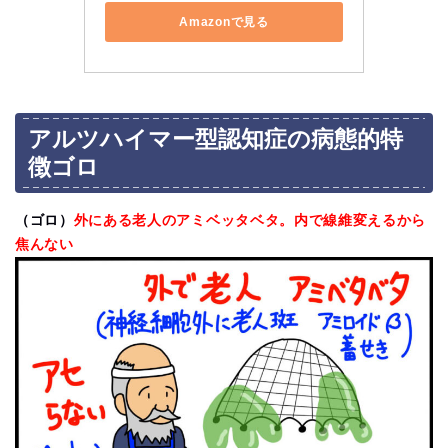
Amazonで見る
アルツハイマー型認知症の病態的特
徴ゴロ
（ゴロ）
外にある老人のアミベッタベタ。内で線維変えるから
焦んない