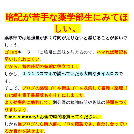
暗記が苦手な薬学部生にみてほ
しい。
薬学部では勉強量が多く時間が足りないと感じることが多い
で
しょう。
ゴロは
キーワードに強引に意味を与えるので、
ハマれば暗記も
早いし忘れにくい
。
だから、勉強時間の短縮に役立つ！！
しかし、
１つ１つスマホで調べていたら大幅なタイムロス
で
す。
そこで、
ブログの薬理ゴロや衛生ゴロを収集して書籍（薬理ゴ
ロは紙も電子書籍版もあり）にしました
。
より効率的に勉強して、
別分野の勉強時間や趣味の
時間をつく
りましょう
。
Time is money! お金で時間を買ってください
。
しかも
当ブログなら購入前にゴロを確認でき、自分に合ってい
るか否かを試せます
。