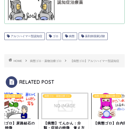
認知症治療薬
アルツハイマー型認知症
ゴロ
病態
薬剤師国家試験
HOME
病態ゴロ・薬物治療ゴロ
【病態ゴロ】アルツハイマー型認知症
RELATED POST
ゴロ・薬物治療ゴロ
病態ゴロ・薬物治療ゴロ
病態ゴロ・薬物治療ゴロ
病態ゴロ】尿路結石の
【病態】てんかん：分
【病態ゴロ】白内障
類と特徴
類・症状の特徴 覚え方