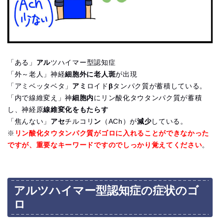
「ある」
アル
ツハイマー型認知症
「外～老人」神経
細胞外に老人斑
が出現
「アミベッタベタ」
アミ
ロイド
β
タンパク質が蓄積している。
「内で線維変え」神
細胞内
にリン酸化タウタンパク質が蓄積
し、神経原
線維変化をもたらす
「焦んない」
アセ
チルコリ
ン
（ACh）が
減少
している。
※
リ
ン酸化タウタンパク質がゴロに入れることができなかった
ですが、重要なキーワードですのでしっかり覚えてください
。
アルツハイマー型認知症の症状のゴ
ロ