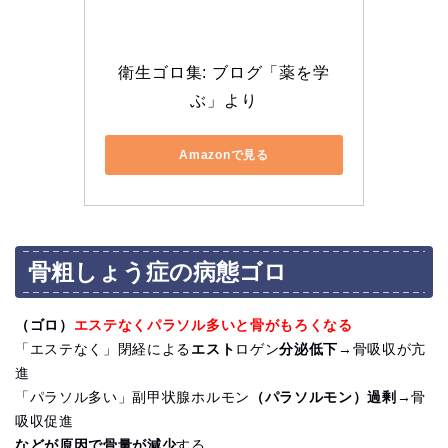
衛生ゴロ集: ブログ「薬を学
ぶ」より
Amazonで見る
骨粗しょう症の病態ゴロ
（ゴロ）
エステなくパラソル多いと骨がもろくなる
「エステなく」閉経による
エスト
ロゲン
分泌低下
→骨吸収が亢
進
「パラソル多い」副甲状腺ホルモン
（パラソルモン）過剰
→骨
吸収促進
などが原因で骨量が減少
する