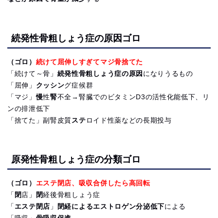
続発性骨粗しょう症の原因ゴロ
（ゴロ）
続けて屈伸しすぎてマジ骨捨てた
「続けて～骨」
続発性骨粗しょう症の原因
になりうるもの
「屈伸」
クッシン
グ症候群
「マジ」
慢
性
腎
不全→腎臓でのビタミンD3の活性化能低下、リ
ンの排泄低下
「捨てた」副腎皮質
ステ
ロイド性薬などの長期投与
原発性骨粗しょう症の分類ゴロ
（ゴロ）
エステ閉店、吸収合併したら高回転
「
閉
店」
閉
経後骨粗しょう症
「
エステ閉店
」
閉経によるエストロゲン分泌低下
による