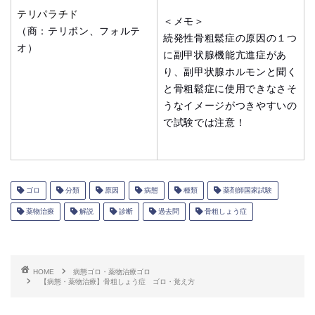
テリパラチド
＜メモ＞
（商：テリボン、フォルテ
続発性骨粗鬆症の原因の１つ
オ）
に副甲状腺機能亢進症があ
り、副甲状腺ホルモンと聞く
と骨粗鬆症に使用できなさそ
うなイメージがつきやすいの
で試験では注意！
ゴロ
分類
原因
病態
種類
薬剤師国家試験
薬物治療
解説
診断
過去問
骨粗しょう症
HOME
病態ゴロ・薬物治療ゴロ
【病態・薬物治療】骨粗しょう症 ゴロ・覚え方