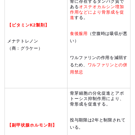
骨に存在するタンパク質で
ある
オステオカルシン増加
作用などにより骨形成を促
進
する。
【ビタミンK2製剤】
食後服用
（空腹時は吸収が悪
い）
メナテトレノン
（商：グラケー）
ワルファリンの作用を減弱す
るため、
ワルファリンとの併
用禁忌
骨芽細胞の分化促進とアポ
トーシス抑制作用により、
骨形成を促進する。
投与期限は2年と制限されて
【副甲状腺ホルモン剤】
いる。