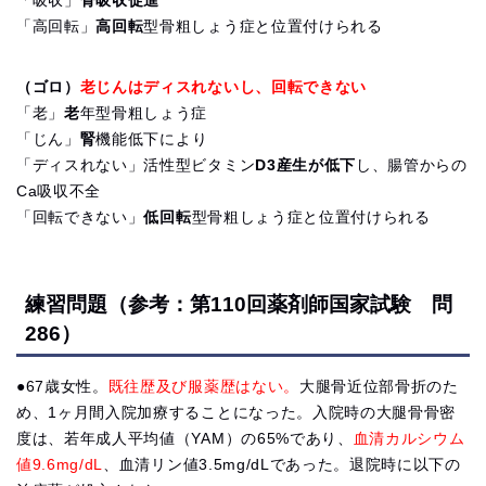
「吸収」
骨吸収促進
「高回転」
高回転
型骨粗しょう症と位置付けられる
（ゴロ）
老じんはディスれないし、回転できない
「老」
老
年型骨粗しょう症
「じん」
腎
機能低下により
「ディスれない」活性型ビタミン
D3産生が低下
し、腸管からの
Ca吸収不全
「回転できない」
低回転
型骨粗しょう症と位置付けられる
練習問題（参考：第110回薬剤師国家試験 問
286）
●67歳女性。
既往歴及び服薬歴はない。
大腿骨近位部骨折のた
め、1ヶ月間入院加療することになった。入院時の大腿骨骨密
度は、若年成人平均値（YAM）の65%であり、
血清カルシウム
値9.6mg/dL
、血清リン値3.5mg/dLであった。退院時に以下の