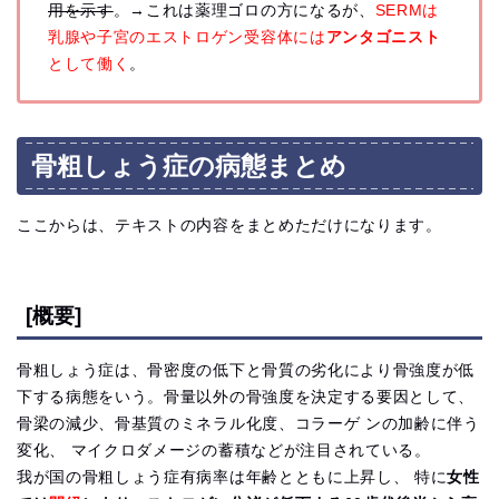
用を示す
。→これは薬理ゴロの方になるが、
SERMは
乳腺や子宮のエストロゲン受容体には
アンタゴニスト
として働く
。
骨粗しょう症の病態まとめ
ここからは、テキストの内容をまとめただけになります。
[概要]
骨粗しょう症は、骨密度の低下と骨質の劣化により骨強度が低
下する病態をいう。骨量以外の骨強度を決定する要因として、
骨梁の減少、骨基質のミネラル化度、コラーゲ ンの加齢に伴う
変化、 マイクロダメージの蓄積などが注目されている。
我が国の骨粗しょう症有病率は年齢とともに上昇し、 特に
女性