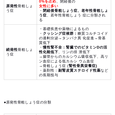
0%を占め
、閉経後の
原発性
骨粗しょ
女性に多い
う症
・
閉経後骨粗しょう症、老年性骨粗しょ
う症
、若年性骨粗しょう 症に分類され
る
・基礎疾患や薬物によるもの
・
クッシング症候群：
糖質コルチコイド
の過剰分泌→タンパク異 化促進→骨基
質低下
・
慢性腎不全：腎臓でのビタミンDの活
続発性
骨粗しょ
性化能低下
、リンの排 泄低下
う症
→腸管からのカルシウム吸収低下、高リ
ン血症による低カルシ ウム血症
→骨粗しょう症 (
腎性骨異栄養症)
・薬剤性：
副腎皮質ステロイド性薬
など
の長期投与
●原発性骨粗しょう症の分類