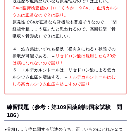
既往歴や服薬歴ないなら原発性なので１は正しい。
Caの臨床検査値のゴロ「くうか：９Ca」。血清カルシ
ウムは正常なので２は誤り。
原発性でCaが正常なら腎機能も普通そうなので、「閉
経後骨粗しょう症」だと思われるので、高回転型（骨
吸収＞骨形成）で３は正しい。
４．処方薬はいずれも横臥（横向きにねる）状態での
摂取が可能である。→
リセドロン酸は服用したら30分
は横になれないので誤り！
５．エルデカルシトールは、リセドロン酸による低カ
ルシウム血症を増強する。→
エルデカルシトールはむ
しろ高カルシウム血症を起こすので誤り
練習問題（参考：第109回薬剤師国家試験 問
186）
●骨粗しょう症に関する記述のうち、正しいものはどれか２つ