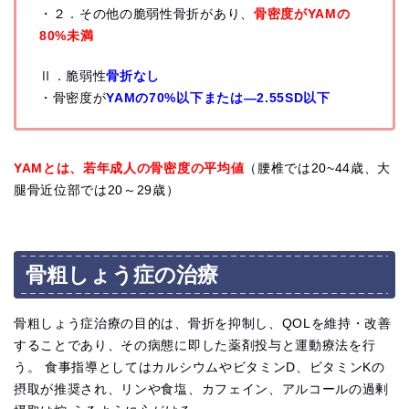
・２．その他の脆弱性骨折があり、
骨密度がYAMの
80%未満
Ⅱ．脆弱性
骨折なし
・骨密度が
YAMの70%以下または―2.55SD以下
YAMとは、若年成人の骨密度の平均値
（腰椎では20~44歳、大
腿骨近位部では20～29歳）
骨粗しょう症の治療
骨粗しょう症治療の目的は、骨折を抑制し、QOLを維持・改善
することであり、その病態に即した薬剤投与と運動療法を行
う。 食事指導としてはカルシウムやビタミンD、ビタミンKの
摂取が推奨され、リンや食塩、カフェイン、アルコールの過剰