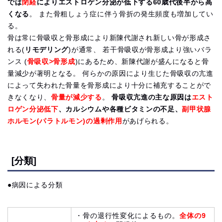
では
閉経
によりエストロゲン分泌が低下する60歳代後半から高
くなる
。 また骨粗しょう症に伴う骨折の発生頻度も増加してい
る。
骨は常に骨吸収と骨形成により新陳代謝され新しい骨が形成さ
れる(
リモデリング
)が通常、 若干骨吸収が骨形成より強いバラ
ンス (
骨吸収>骨形成
)にあるため、新陳代謝が盛んになると骨
量減少が著明となる。 何らかの原因により生じた骨吸収の亢進
によって失われた骨量を骨形成により十分に補充することがで
きなくなり、
骨量が減少する
。
骨吸収亢進の主な原因は
エスト
ロゲン分泌低下
、カルシウムや各種ビタミンの不足、
副甲状腺
ホルモン(パラトルモン)の過剰作用
があげられる。
[分類]
●病因による分類
・骨の退行性変化によるもの。
全体の9