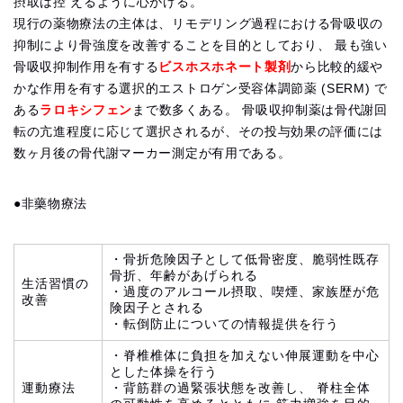
摂取は控 えるように心がける。
現行の薬物療法の主体は、リモデリング過程における骨吸収の
抑制により骨強度を改善することを目的としており、 最も強い
骨吸収抑制作用を有する
ビスホスホネート製剤
から比較的緩や
かな作用を有する選択的エストロゲン受容体調節薬 (SERM) で
ある
ラロキシフェン
まで数多くある。 骨吸収抑制薬は骨代謝回
転の亢進程度に応じて選択されるが、その投与効果の評価には
数ヶ月後の骨代謝マーカー測定が有用である。
●非藥物療法
・骨折危険因子として低骨密度、脆弱性既存
骨折、年齢があげられる
生活習慣の
・過度のアルコール摂取、喫煙、家族歴が危
改善
険因子とされる
・転倒防止についての情報提供を行う
・脊椎椎体に負担を加えない伸展運動を中心
とした体操を行う
運動療法
・背筋群の過緊張状態を改善し、 脊柱全体