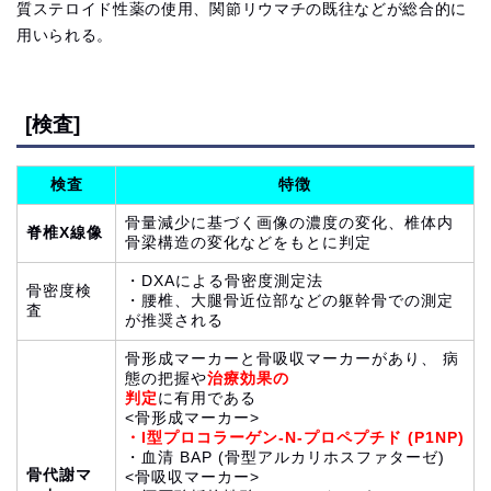
質ステロイド性薬の使用、関節リウマチの既往などが総合的に
用いられる。
[検査]
検査
特徴
骨量減少に基づく画像の濃度の変化、椎体内
脊椎X線像
骨梁構造の変化などをもとに判定
・DXAによる骨密度測定法
骨密度検
・腰椎、大腿骨近位部などの躯幹骨での測定
査
が推奨される
骨形成マーカーと骨吸収マーカーがあり、 病
態の把握や
治療効果の
判定
に有用である
<骨形成マーカー>
・I型プロコラーゲン-N-プロペプチド (P1NP)
・血清 BAP (骨型アルカリホスファターゼ)
骨代謝マ
<骨吸収マーカー>