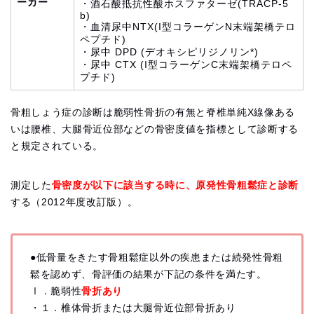
ーカー
・酒石酸抵抗性酸ホスファターゼ(TRACP-5
b)
・血清尿中NTX(I型コラーゲンN末端架橋テロ
ペプチド)
・尿中 DPD (デオキシピリジノリン*)
・尿中 CTX (I型コラーゲンC末端架橋テロペ
プチド)
骨粗しょう症の診断は脆弱性骨折の有無と脊椎単純X線像ある
いは腰椎、大腿骨近位部などの骨密度値を指標として診断する
と規定されている。
測定した
骨密度が以下に該当する時に、原発性骨粗鬆症と診断
する（2012年度改訂版）。
●低骨量をきたす骨粗鬆症以外の疾患または続発性骨粗
鬆を認めず、骨評価の結果が下記の条件を満たす。
Ⅰ．脆弱性
骨折あり
・１．椎体骨折または大腿骨近位部骨折あり