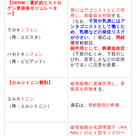
【SERM：選択的エストロ
ゲン受容体モジュレータ
骨にはアゴニストとして作
ー】
用し、骨吸収を抑制
する。
（なお、
子
宮や乳房にはア
ンタゴニストとして働くた
ラロキ
シフェン
め、乳癌などの発症リスク
（商：エビスタ）
が小さい
。）適応は、
閉経
後
骨粗鬆症。
副作用として、静脈血栓症
（
下肢のむくみ、下肢のし
パセドキ
シフェン
びれ、息苦しさなどの症状
（商：ビビアント）
がでる）に注意が必要。
【カルシトニン製剤】
破骨細胞に直接作用し、骨
吸収を抑制
する。
エルカ
トニン
適応は、
骨粗鬆症の疼痛
（商：エルシトニン）
破骨細胞分化誘導因子（RA
NKL）のヒト型モノクロー