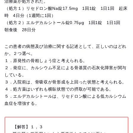
治療薬が処方された。
（処方１）リセドロン酸Na錠17.5mg 1回1錠 1日1回 起床
時 4日分（1週間に1回）
（処方２）エルデカルシトール錠0.75μg 1回1錠 1日1回
朝食後 28日分
この患者の病態及び治療に関する記述として、正しいのはどれ
か。２つ選べ。
１．原発性の骨粗しょう症と考えられる。
２．発症に、カルシウム不足による骨基質の石灰化障害が関与
している。
３．入院前は、骨吸収が骨形成を上回った状態と考えられる。
４．処方薬はいずれも横臥状態での摂取が可能である。
５．エルデカルシトールは、リセドロン酸による低カルシウム
血症を増強する。
【解答】１，３