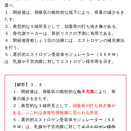
選べ。
１．閉経後は、骨吸収の相対的な低下により、
骨量の減少をき
たす。
２．典型的なＸ線所見として、頭蓋骨の打ち抜き像がある。
３．骨代謝マーカーは、骨折リスクの予測に有用である。
４．閉経後骨粗しょう症の治療には、
エストロゲンの補充療法
を行う。
５．選択的エストロゲン受容体モジュレーター（ＳＥＲＭ）
は、
乳腺や子宮内膜に対してエストロゲン様作用を示す。
【解答】３、４
１．閉経後は、骨吸収の相対的な
低下
亢進
により、
骨
量の減少をきたす。
２．典型的なＸ線所見として、
頭蓋骨の打ち抜き像が
ある。→これは多発性骨髄腫に見られる所見。
５．選択的エストロゲン受容体モジュレーター（ＳＥ
ＲＭ）は、
乳腺や子宮内膜に対して
エストロゲン様作