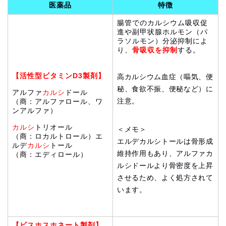
医薬品
特徴
腸管でのカルシウム吸収促
進や副甲状腺ホルモン（パ
ラソルモン）分泌抑制によ
り、
骨吸収を抑
制
する。
【活性型ビタミンD3製剤】
高カルシウム血症（嘔気、便
秘、食欲不振、便秘など）に
アルファ
カルシ
ドール
注意。
（商：アルファロール、ワ
ンアルファ）
カルシ
トリオール
＜メモ＞
（商：ロカルトロール）エ
エルデカルシトールは骨形成
ルデ
カルシ
トール
維持作用もあり、アルファカ
（商：エディロール）
ルシドールより骨密度を上昇
させるため、よく処方されて
います。
【ビスホスホネート製剤】