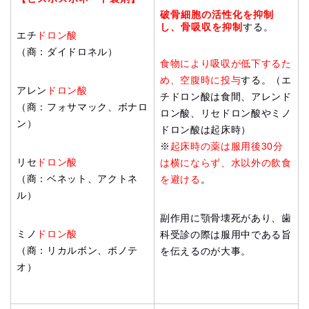
破骨細胞の活性化を抑制
し、骨吸収を抑制
する。
エチ
ドロン酸
（商：ダイドロネル）
食物により吸収が低下するた
め、空腹時に投与
する。（エ
アレン
ドロン酸
チドロン酸は食間、アレンド
（商：フォサマック、ボナロ
ロン酸、リセドロン酸やミノ
ン）
ドロン酸は起床時）
※
起床時の薬は服用後30分
リセ
ドロン酸
は横にならず、水以外の飲食
（商：ベネット、アクトネ
を避ける
。
ル）
副作用に顎骨壊死があり、歯
ミノ
ドロン酸
科受診の際は服用中である旨
（商：リカルボン、ボノテ
を伝えるのが大事。
オ）