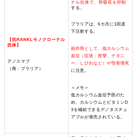
ナル抗体で、骨吸収を抑制
する。
プラリアは、6カ月に1回皮
下注射する。
【抗RANKLモノクローナル
抗体】
副作用として、低カルシウム
血症（症状：痙攣、テタニ
デノスマブ
ー、しびれなど）や顎骨壊死
（商：プラリア）
に注意。
＜メモ＞
低カルシウム血症予防のた
め、カルシウムとビタミンD
3を補給できるデノタスチュ
アブルが発売されている。