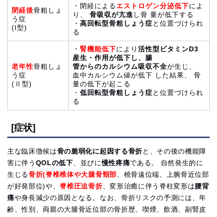
・閉経による
エストロゲン分泌低下
によ
閉経後
骨粗しょ
り、
骨吸収が亢進
し骨 量が低下する
う症
・
高回転型骨粗しょう症
と位置づけられ
(I型)
る
・
腎機能低下
により
活性型ビタミンD3
産生・作用が低下し、腸
老年性
骨粗しょ
管からのカルシウム吸収不全
が生じ、
う症
血中カルシウム値が低下 した結果、 骨
(Ⅱ型)
量の低下が起こる
・
低回転型骨粗しょう症
と位置づけられ
る
[症状]
主な臨床徴候は
骨の脆弱化に起因する骨折
と、その後の機能障
害に伴う
QOLの低下
、並びに
慢性疼痛
である。 自然発生的に
生じる
骨折(脊椎椎体や大腿骨頸部
、橈骨遠位端、上腕骨近位部
が好発部位)や、
脊椎圧迫骨折
、変形治癒に伴う脊柱変形は
腰背
痛
や身長減少の原因となる。なお、骨折リスクの予測には、年
齢、性別、両親の大腿骨近位部の骨折歴、喫煙、飲酒、副腎皮