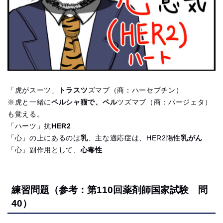
「虎がスーツ」
トラスツ
ズマブ（商：ハーセプチン）
※虎と一緒に
ペルシャ猫で、ペル
ツズマブ（商：パージェタ）
も覚える。
「ハーツ」抗
HER2
「心」の上にあるのは
乳
、主な適応症は、HER2陽性
乳がん
「心」副作用として、
心毒性
練習問題（参考：第110回薬剤師国家試験 問
40）