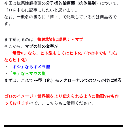
今回は抗悪性腫瘍薬の
分子標的治療薬（抗体製剤）
について、
ゴロを中心に記事にしたいと思います。
なお、一般名の後ろに「商：」で記載しているのは商品名で
す。
まず覚えるのは、
抗体製剤は語尾：～マブ
そこから、
マブの前の文字
が
・
「母音u」なら、ヒト型もしくはヒト化（その中でも「ズ」
ならヒト化）
・
「キシ」ならキメラ型
・
「モ」ならマウス型
まずは、これで
●●型（化）モノクローナルでのひっかけに対応
ゴロのイメージ・世界観をより伝えられるように動画Verも作
っております
ので、、こちらもご活用ください。