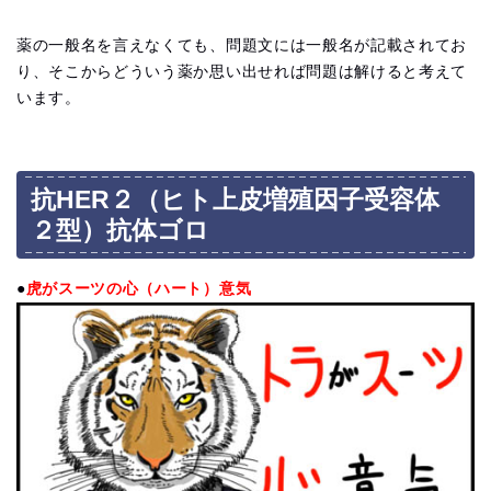
薬の一般名を言えなくても、問題文には一般名が記載されてお
り、そこからどういう薬か思い出せれば問題は解けると考えて
います。
抗HER２（ヒト上皮増殖因子受容体
２型）抗体ゴロ
●
虎がスーツの心（ハート）意気