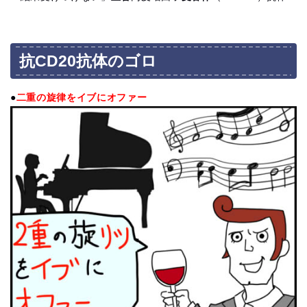
抗CD20抗体のゴロ
●
二重の旋律をイブにオファー