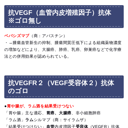
抗VEGF（血管内皮増殖因子）抗体
※ゴロ無し
ベバシズマブ
（商：アバスチン）
・→腫瘍血管新生の抑制、腫瘍間質圧低下による組織薬物濃度
の増加などにより、大腸癌、肺癌、乳癌、卵巣癌などで化学療
法との併用効果が認められている。
抗VEGFR２（VEGF受容体２）抗体
のゴロ
●
胃や腸が、ラム酒を結果受けつない
「胃や腸」主な適応、
胃癌、大腸癌
、非小細胞肺癌
「ラム酒」
ラム
シルマブ（商：サイラムザ）
「結果受けつけない」
血管
内皮増因子
受容体
（VEGFR）抗体