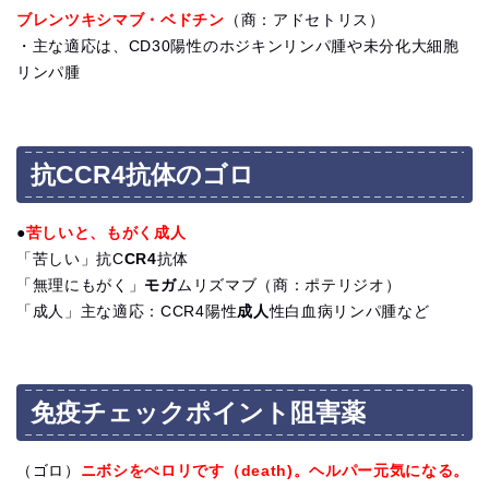
ブレンツキシマブ・ベドチン
（商：アドセトリス）
・主な適応は、CD30陽性のホジキンリンパ腫や未分化大細胞
リンパ腫
抗CCR4抗体のゴロ
●
苦しいと、もがく成人
「苦しい」抗C
CR4
抗体
「無理にもがく」
モガ
ムリズマブ（商：ポテリジオ）
「成人」主な適応：CCR4陽性
成人
性白血病リンパ腫など
免疫チェックポイント阻害薬
（ゴロ）
ニボシをぺロリです（death)。ヘルパー元気になる。