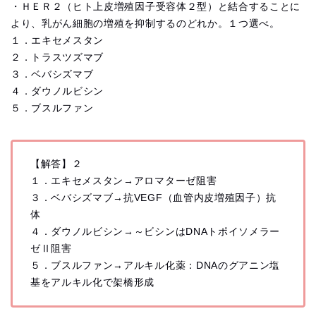
・ＨＥＲ２（ヒト上皮増殖因子受容体２型）と結合することに
より、
乳がん細胞の増殖を抑制するのどれか。１つ選べ。
１．エキセメスタン
２．トラスツズマブ
３．ベバシズマブ
４．ダウノルビシン
５．ブスルファン
【解答】２
１．エキセメスタン→アロマターゼ阻害
３．ベバシズマブ→抗VEGF（血管内皮増殖因子）抗
体
４．ダウノルビシン→～ビシンはDNAトポイソメラー
ゼⅡ阻害
５．ブスルファン→アルキル化薬：DNAのグアニン塩
基をアルキル化で架橋形成