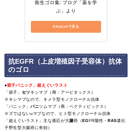
衛生ゴロ集: ブログ「薬を学
ぶ」より
Amazonで見る
抗EGFR（上皮増殖因子受容体）抗体
のゴロ
●
節子パニック、超えぐいラスト
「節子」
セツ
キシマブ（商：アービタックス）
※キシマブなので、キメラ型モノクローナル抗体
「パニック」
パニ
ツムマブ（商：ベクティビックス）
※ズではないuマブなので、ヒト型モノクローナル抗体
「超えぐいラスト」主な適応が大
腸
癌（
EG
FR陽性・
RAS
遺伝
子野生型大腸癌に有効）