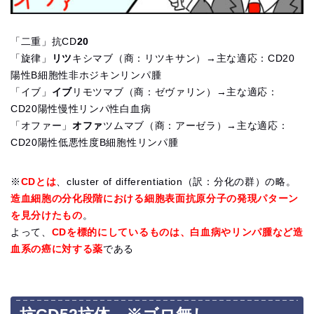
「二重」抗CD
20
「旋律」
リツ
キシマブ（商：リツキサン）→主な適応：CD20
陽性B細胞性非ホジキンリンパ腫
「イブ」
イブ
リモツマブ（商：ゼヴァリン）→主な適応：
CD20陽性慢性リンパ性白血病
「オファー」
オファ
ツムマブ（商：アーゼラ）→主な適応：
CD20陽性低悪性度B細胞性リンパ腫
※
CDとは
、cluster of differentiation（訳：分化の群）の略。
造血細胞の分化段階における細胞表面抗原分子の発現パターン
を見分けたもの
。
よって、
CDを標的にしているものは、白血病やリンパ腫など造
血系の癌に対する薬
である