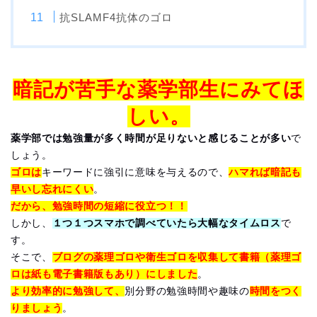
抗SLAMF4抗体のゴロ
暗記が苦手な薬学部生にみてほ
しい。
薬学部では勉強量が多く時間が足りないと感じることが多い
で
しょう。
ゴロは
キーワードに強引に意味を与えるので、
ハマれば暗記も
早いし忘れにくい
。
だから、勉強時間の短縮に役立つ！！
しかし、
１つ１つスマホで調べていたら大幅なタイムロス
で
す。
そこで、
ブログの薬理ゴロや衛生ゴロを収集して書籍（薬理ゴ
ロは紙も電子書籍版もあり）にしました
。
より効率的に勉強して、
別分野の勉強時間や趣味の
時間をつく
りましょう
。