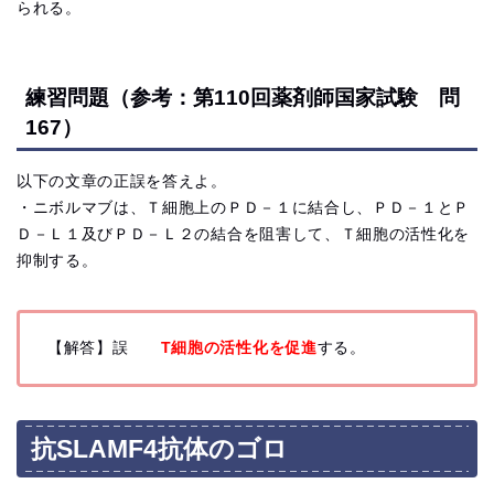
られる。
練習問題（参考：第110回薬剤師国家試験 問
167）
以下の文章の正誤を答えよ。
・ニボルマブは、Ｔ細胞上のＰＤ－１に結合し、ＰＤ－１とＰ
Ｄ－
Ｌ１及びＰＤ－Ｌ２の結合を阻害して、
Ｔ細胞の活性化を
抑制する。
【解答】誤
T細胞の活性化を促進
する。
抗SLAMF4抗体のゴロ