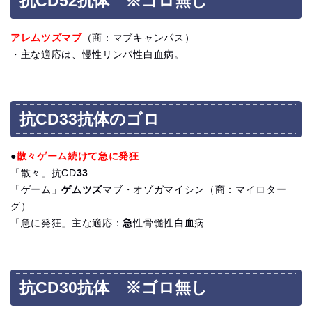
抗CD52抗体 ※ゴロ無し
アレムツズマブ
（商：マブキャンパス）
・主な適応は、慢性リンパ性白血病。
抗CD33抗体のゴロ
●
散々ゲーム続けて急に発狂
「散々」抗CD
33
「ゲーム」
ゲムツズ
マブ・オゾガマイシン（商：マイロター
グ）
「急に発狂」主な適応：
急
性骨髄性
白血
病
抗CD30抗体 ※ゴロ無し