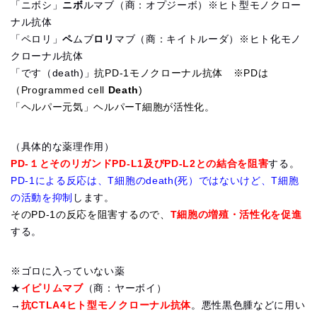
「ニボシ」
ニボ
ルマブ（商：オプジーボ）※ヒト型モノクロー
ナル抗体
「ペロリ」
ペ
ムブ
ロリ
マブ（商：キイトルーダ）※ヒト化モノ
クローナル抗体
「です（death)」
抗PD-1モノクローナル抗体 ※PDは
（Programmed cell
Death
)
「ヘルパー元気」ヘルパーT細胞が活性化。
（具体的な薬理作用）
PD-１とそのリガンドPD-L1及びPD-L2との結合を阻害
する。
PD-1による反応は、T細胞のdeath(死）ではないけど、T細胞
の活動を抑制
します。
そのPD-1の反応を阻害するので、
T細胞の増殖・活性化を促進
する。
※ゴロに入っていない薬
★
イピリムマブ
（商：ヤーボイ）
→
抗CTLA4ヒト型モノクローナル抗体
。悪性黒色腫などに用い