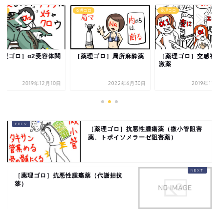
ゴロ
薬理ゴロ
薬理ゴロ
薬理ゴロ］α2受容体関
［薬理ゴロ］局所麻酔薬
［薬理ゴロ］交感神
薬
激薬
2019年12月10日
2022年6月30日
2019年11
［薬理ゴロ］抗悪性腫瘍薬（微小管阻害
薬、トポイソメラーゼ阻害薬）
［薬理ゴロ］抗悪性腫瘍薬（代謝拮抗
薬）