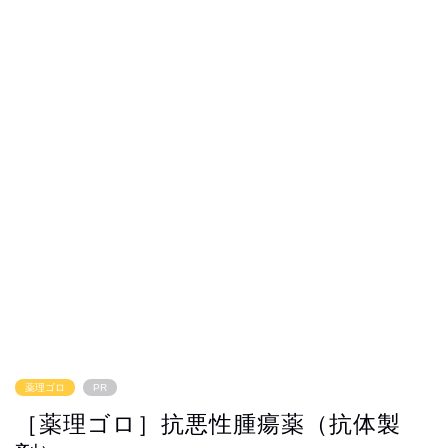
薬理ゴロ
PR
［薬理ゴロ］抗悪性腫瘍薬（抗体製