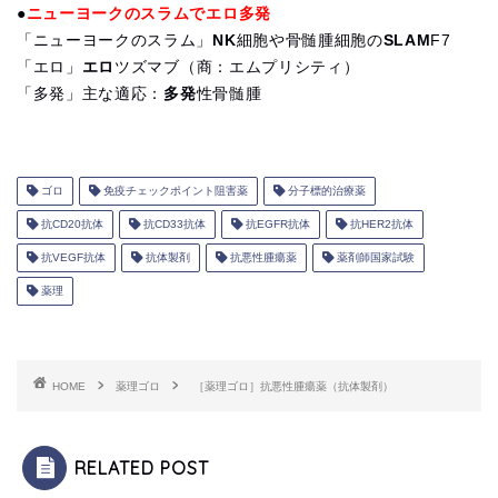
●
ニューヨークのスラムでエロ多発
「ニューヨークのスラム」
NK
細胞や骨髄腫細胞の
SLAM
F7
「エロ」
エロ
ツズマブ（商：エムプリシティ）
「多発」主な適応：
多発
性骨髄腫
ゴロ
免疫チェックポイント阻害薬
分子標的治療薬
抗CD20抗体
抗CD33抗体
抗EGFR抗体
抗HER2抗体
抗VEGF抗体
抗体製剤
抗悪性腫瘍薬
薬剤師国家試験
薬理
HOME
薬理ゴロ
［薬理ゴロ］抗悪性腫瘍薬（抗体製剤）
RELATED POST