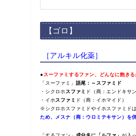
【ゴロ】
［アルキル化薬］
●
スーファミするファン、どんなに飽きる
「スーファミ」
語尾：～スファミド
・シクロホ
スファミ
ド（商：エンドキサ
・イホ
スファミ
ド（商：イホマイド）
※シクロホスファミドやイホスファミド
ため、メスナ（商：ウロミテキサン）を
「するファン」
成分名に「ルファ」
が入