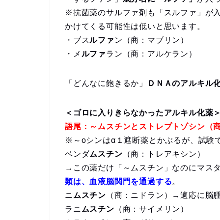
※抗菌薬のサルファ剤も「スルファ」が
かけてくる可能性は低いと思います。
・ブス
ルファ
ン（商：マブリン）
・メ
ルファ
ラン（商：アルケラン）
「どんなに飽きるか」
ＤＮＡのアルキル
＜ゴロに入りきらなかったアルキル化薬
語尾：～ムスチンとストレプトゾシン（
※～oシンはα１遮断薬とかぶるが、試験
ベンダ
ムスチン
（商：トレアキシン）
→この薬だけ「～ムスチン」なのにマス
類は、血液脳関門を通過する
。
ニ
ムスチン
（商：ニドラン）→適応に脳
ラニ
ムスチン
（商：サイメリン）