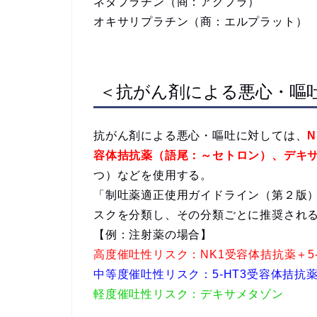
ネダプラチン（商：アクプラ）
オキサリプラチン（商：エルプラット）
＜抗がん剤による悪心・嘔
抗がん剤による悪心・嘔吐に対しては、
容体拮抗薬（語尾：～セトロン）、デキ
つ）などを使用する。
「制吐薬適正使用ガイドライン（第２版）
スクを分類し、その分類ごとに推奨され
【例：注射薬の場合】
高度催吐性リスク：NK1受容体拮抗薬＋5
中等度催吐性リスク：5-HT3受容体拮抗
軽度催吐性リスク：デキサメタゾン