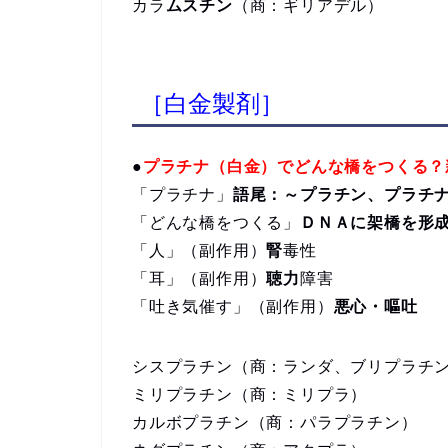
カラ
ムスチン
（商：ギリアデル）
［白金製剤］
●
プラチナ（白金）でどんな橋をつくる？
「プラチナ」
語尾：～プラチン、プラチ
「どんな橋をつくる」
ＤＮＡに架橋を形
「人」（副作用）
腎
毒性
「耳」（副作用）
聴力
障害
「吐き気催す」（副作用）
悪心・嘔吐
シスプラチン（商：ランダ、ブリプラチ
ミリプラチン（商：ミリプラ）
カルボプラチン（商：パラプラチン）