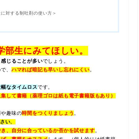
吐に対する制吐剤の使い方＞
学部生にみてほしい。
と感じることが多い
でしょう。
ので、
ハマれば暗記も早いし忘れにくい
。
大幅なタイムロス
です。
収集して書籍（薬理ゴロは紙も電子書籍版もあり）
間や趣味の
時間をつくりましょう
。
ださい
。
でき、自分に合っているか否かを試せます
。