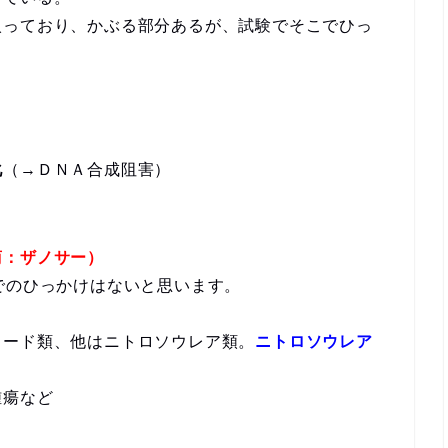
入っており、かぶる部分あるが、試験でそこでひっ
化
（→ＤＮＡ合成阻害）
＞
商：ザノサー）
でのひっかけはないと思います。
タード類、他はニトロソウレア類。
ニトロソウレア
腫瘍など