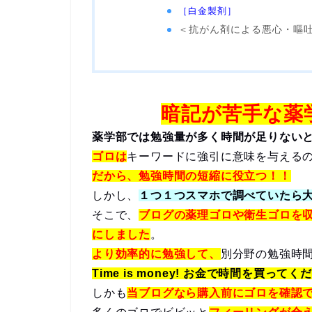
［白金製剤］
＜抗がん剤による悪心・嘔
暗記が苦手な薬
薬学部では勉強量が多く時間が足りない
ゴロは
キーワードに強引に意味を与える
だから、勉強時間の短縮に役立つ！！
しかし、
１つ１つスマホで調べていたら
そこで、
ブログの薬理ゴロや衛生ゴロを
にしました
。
より効率的に勉強して、
別分野の勉強時
Time is money! お金で時間を買ってく
しかも
当ブログなら購入前にゴロを確認