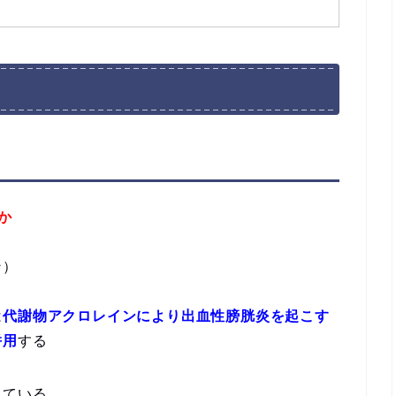
か
ン）
は
代謝物アクロレインにより出血性膀胱炎を起こす
併用
する
っている。