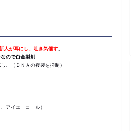
新人が耳にし、吐き気催す
。
ナなので白金製剤
成
し、（ＤＮＡの複製を抑制）
ン、アイエーコール）