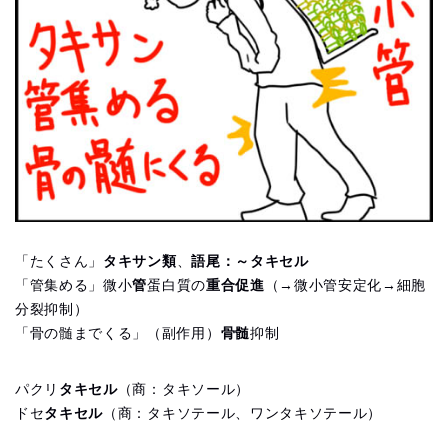
「たくさん」
タキサン類
、
語尾：～タキセル
「管集める」微小
管
蛋白質の
重合促進
（→微小管安定化→細胞
分裂抑制）
「骨の髄までくる」（副作用）
骨髄
抑制
パクリ
タキセル
（商：タキソール）
ドセ
タキセル
（商：タキソテール、ワンタキソテール）