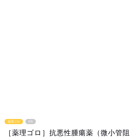
薬理ゴロ
PR
［薬理ゴロ］抗悪性腫瘍薬（微小管阻