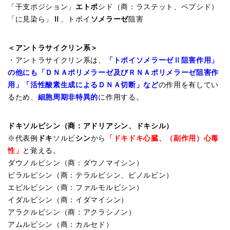
「干支ポジション」
エトポ
シド（商：ラステット、ペプシド）
「に見染ら」
Ⅱ
、トポイ
ソメラーゼ
阻害
＜アントラサイクリン系＞
・アントラサイクリン系は、
「トポイソメラーゼⅡ阻害作用」
の他にも「ＤＮＡポリメラーゼ及びＲＮＡポリメラーゼ阻害作
用」「活性酸素生成によるＤＮＡ切断」など
の作用を有してい
るため、
細胞周期非特異的
に作用する。
ドキソルビシン（商：アドリアシン、ドキシル）
※代表例
ドキ
ソルビ
シン
から
「ドキドキ心臓、（副作用）心毒
性」
と覚える。
ダウノルビシン（商：ダウノマイシン）
ピラルビシン（商：テラルビシン、ピノルビン）
エピルビシン（商：ファルモルビシン）
イダルビシン（商：イダマイシン）
アラクルビシン（商：アクラシノン）
アムルビシン（商：カルセド）