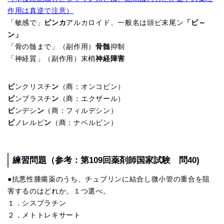
作用は真逆で注意）
「敏感で」
ビンカ
アルカロイド、一般名は頭ビ末尾ン
「ビ～
ン」
「骨の髄まで」（副作用）
骨髄
抑制
「神経質」（副作用）末梢
神経障害
ビ
ンクリスチ
ン
（商：オンコビン）
ビ
ンブラスチ
ン
（商：エクザール）
ビ
ンデシ
ン
（商：フィルデシン）
ビ
ノレルビ
ン
（商：ナベルビン）
練習問題（参考：第109回薬剤師国家試験 問40)
●抗悪性腫瘍薬のうち、チュブリンに結合し微小管の重合を阻
害するのはどれか。１つ選べ。
１．シスプラチン
２．メトトレキサート