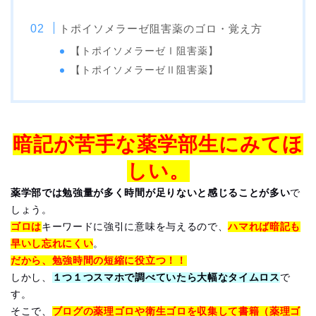
トポイソメラーゼ阻害薬のゴロ・覚え方
【トポイソメラーゼⅠ阻害薬】
【トポイソメラーゼⅡ阻害薬】
暗記が苦手な薬学部生にみてほ
しい。
薬学部では勉強量が多く時間が足りないと感じることが多い
で
しょう。
ゴロは
キーワードに強引に意味を与えるので、
ハマれば暗記も
早いし忘れにくい
。
だから、勉強時間の短縮に役立つ！！
しかし、
１つ１つスマホで調べていたら大幅なタイムロス
で
す。
そこで、
ブログの薬理ゴロや衛生ゴロを収集して書籍（薬理ゴ