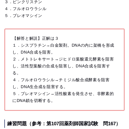
３．ビンクリスチン
４．フルオロウラシル
５．ブレオマシイン
【解答と解説】正解は３
１．シスプラチン→白金製剤。DNAの内に架橋を形成
し、DNA合成を阻害。
２．メトトレキサート→ジヒドロ葉酸還元酵素を阻害
し、活性型葉酸の合成を阻害し、DNA合成を阻害す
る。
４．フルオロウラシル→チミジル酸合成酵素を阻害
し、DNA生合成を阻害する。
５．ブレオマシイン→活性酸素を発生させ、非酵素的
にDNA鎖を切断する。
練習問題（参考：第107回薬剤師国家試験 問167）