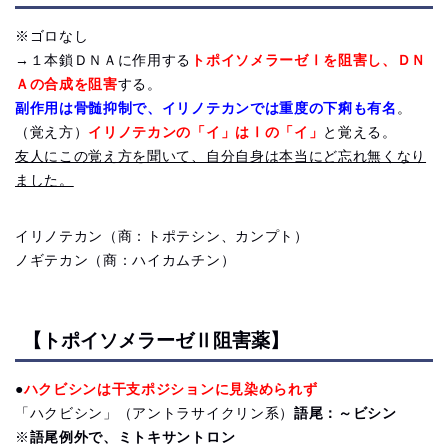
※ゴロなし
→１本鎖ＤＮＡに作用する
トポイソメラーゼⅠを阻害し、ＤＮ
Ａの合成を阻害
する。
副作用は骨髄抑制で、イリノテカンでは重度の下痢も有名
。
（覚え方）
イリノテカンの「イ」はⅠの「イ」
と覚える。
友人にこの覚え方を聞いて、自分自身は本当にど忘れ無くなり
ました。
イリノテカン（商：トポテシン、カンプト）
ノギテカン（商：ハイカムチン）
【トポイソメラーゼⅡ阻害薬】
●
ハクビシンは干支ポジションに見染められず
「ハクビシン」（アントラサイクリン系）
語尾：～ビシン
※
語尾例外で、ミトキサントロン