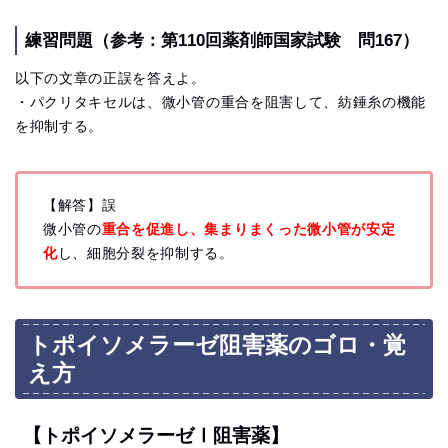
練習問題（参考：第110回薬剤師国家試験 問167）
以下の文章の正誤を答えよ。
・パクリタキセルは、微小管の重合を阻害して、
紡錘糸の機能
を抑制する。
【解答】誤
微小管の
重合を促進し、集まりまくった微小管が安定
化
し、細胞分裂を抑制する。
トポイソメラーゼ阻害薬のゴロ・覚
え方
【トポイソメラーゼⅠ阻害薬】