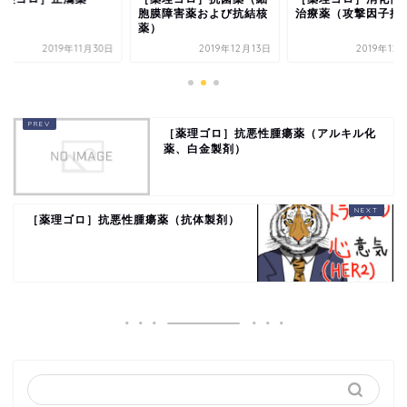
胞膜障害薬および抗結核
治療薬（攻撃因子抑
薬）
2019年11月30日
2019年12月13日
2019年12
［薬理ゴロ］抗悪性腫瘍薬（アルキル化
薬、白金製剤）
［薬理ゴロ］抗悪性腫瘍薬（抗体製剤）