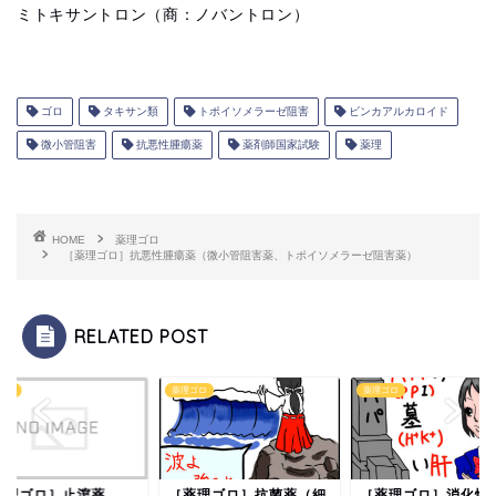
ミトキサントロン（商：ノバントロン）
ゴロ
タキサン類
トポイソメラーゼ阻害
ビンカアルカロイド
微小管阻害
抗悪性腫瘍薬
薬剤師国家試験
薬理
HOME
薬理ゴロ
［薬理ゴロ］抗悪性腫瘍薬（微小管阻害薬、トポイソメラーゼ阻害薬）
RELATED POST
ゴロ
薬理ゴロ
薬理ゴロ
薬理ゴロ］止瀉薬
［薬理ゴロ］抗菌薬（細
［薬理ゴロ］消化性