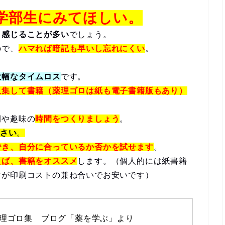
学部生にみてほしい。
と感じることが多い
でしょう。
ので、
ハマれば暗記も早いし忘れにくい
。
大幅なタイムロス
です。
収集して書籍（薬理ゴロは紙も電子書籍版もあり）
間や趣味の
時間をつくりましょう
。
ださい
。
でき、自分に合っているか否かを試せます
。
えば、書籍をオススメ
します。（個人的には紙書籍
方が印刷コストの兼ね合いでお安いです）
理ゴロ集　ブログ「薬を学ぶ」より