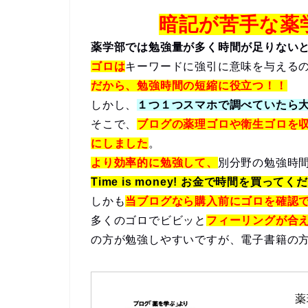
暗記が苦手な薬
薬学部では勉強量が多く時間が足りない
ゴロは
キーワードに強引に意味を与える
だから、勉強時間の短縮に役立つ！！
しかし、
１つ１つスマホで調べていたら
そこで、
ブログの薬理ゴロや衛生ゴロを
にしました
。
より効率的に勉強して、
別分野の勉強時
Time is money! お金で時間を買ってく
しかも
当ブログなら購入前にゴロを確認
多くのゴロでビビッと
フィーリングが合
の方が勉強しやすいですが、電子書籍の
薬