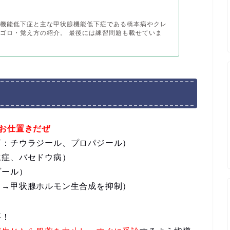
腺機能低下症と主な甲状腺機能低下症である橋本病やクレ
ゴロ・覚え方の紹介。 最後には練習問題も載せていま
お仕置きだぜ
商：チウラジール、プロパジール）
進症、バセドウ病）
ゾール）
（→甲状腺ホルモン生合成を抑制）
要！