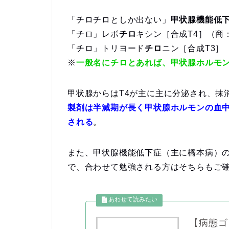
「チロチロとしか出ない」
甲状腺機能低
「チロ」レボ
チロ
キシン［合成T4］（商
「チロ」トリヨード
チロ
ニン［合成T3］
※
一般名にチロとあれば、甲状腺ホルモ
甲状腺からはT4が主に主に分泌され、抹
製剤は半減期が長く甲状腺ホルモンの血中
される
。
また、甲状腺機能低下症（主に橋本病）
で、合わせて勉強される方はそちらもご
【病態ゴ