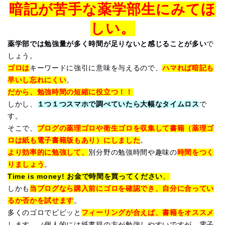
暗記が苦手な薬学部生にみてほ
しい。
薬学部では勉強量が多く時間が足りないと感じることが多い
で
しょう。
ゴロは
キーワードに強引に意味を与えるので、
ハマれば暗記も
早いし忘れにくい
。
だから、勉強時間の短縮に役立つ！！
しかし、
１つ１つスマホで調べていたら大幅なタイムロス
で
す。
そこで、
ブログの薬理ゴロや衛生ゴロを収集して書籍（薬理ゴ
ロは紙も電子書籍版もあり）にしました
。
より効率的に勉強して、
別分野の勉強時間や趣味の
時間をつく
りましょう
。
Time is money! お金で時間を買ってください
。
しかも
当ブログなら購入前にゴロを確認でき、自分に合ってい
るか否かを試せます
。
多くのゴロでビビッと
フィーリングが合えば、書籍をオススメ
します。（個人的には紙書籍の方が勉強しやすいですが、電子