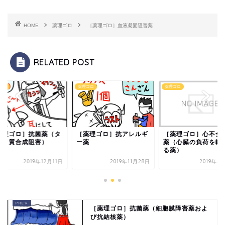
HOME
薬理ゴロ
［薬理ゴロ］血液凝固阻害薬
RELATED POST
ゴロ
薬理ゴロ
薬理ゴロ
薬理ゴロ］抗菌薬（タ
［薬理ゴロ］抗アレルギ
［薬理ゴロ］心不全
パク質合成阻害）
ー薬
薬（心臓の負荷を軽
る薬）
2019年12月11日
2019年11月28日
2019年1
［薬理ゴロ］抗菌薬（細胞膜障害薬およ
び抗結核薬）