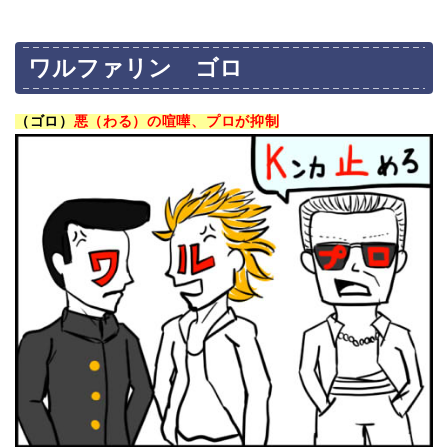
ワルファリン ゴロ
（ゴロ）
悪（わる）の喧嘩、プロが抑制