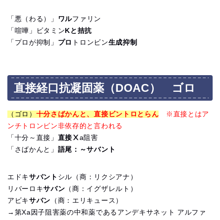
「悪（わる）」
ワル
ファリン
「喧嘩」ビタミン
Kと拮抗
「プロが抑制」
プロ
トロンビン
生成抑制
直接経口抗凝固薬（DOAC） ゴロ
（ゴロ）
十分さばかんと、直接ビントロとらん
※直接とはア
ンチトロンビン非依存的と言われる
「十分～直接」
直接Ⅹ
a阻害
「さばかんと」
語尾：～サバント
エドキ
サバント
シル（商：リクシアナ）
リバーロキ
サバン
（商：イグザレルト）
アビキ
サバン
（商：エリキュース）
→第Xa因子阻害薬の中和薬であるアンデキサネット アルファ