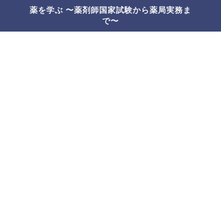
薬を学ぶ 〜薬剤師国家試験から薬局実務ま
で〜