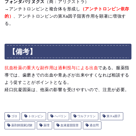
フォンダパリヌクス
（商：アリクストラ）
→アンチトロンビンと複合体を形成し
（アンチトロンビン依存
的）
、アンチトロンビンの第Xa因子阻害作用を顕著に増強す
る。
【備考】
抗血栓薬の重大な副作用は過剰投与による出血
である。服薬指
導では、歯磨きでの出血や青あざが出来やすくなれば相談する
よう促すことがポイントとなる。
経口抗凝固薬は、他薬の影響を受けやすいので、注意が必要。
ゴロ
トロンビン
ヘパリン
ワルファリン
第Ⅹa因子
薬剤師国家試験
薬理
血液凝固阻害
過去問