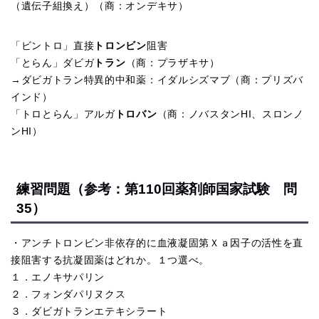
（遺伝子組換え）（商：オンデキサ）
「ビントロ」直接
トロンビン
阻害
「とらん」ダビガ
トラン
（商：プラザキサ）
→ダビガトラン特異的中和薬：イダルシズマブ（商：プリズバ
インド）
「トロとらん」アルガ
トロバン
（商：ノバスタンHI、スロンノ
ンHI）
練習問題（参考：第110回薬剤師国家試験 問
35）
・アンチトロンビン非依存的に血液凝固第Ｘａ因子の活性を直
接阻害
する抗凝固薬はどれか。１つ選べ。
１．エノキサパリン
２．フォンダパリヌクス
３．ダビガトランエテキシラート