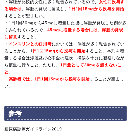
・浮腫が比較的女性に多く報告されているので、
女性に投与す
る場合は
、浮腫の発現に留意し、
1日1回15mgから投与を開始
することが望ましい。
・1日1回30mgから45mgに増量した後に浮腫が発現した例が多
くみられているので、
45mgに増量する場合には、浮腫の発現
に留意
すること。
・
インスリンとの併用時
においては、浮腫が多く報告されてい
ることから、1
日1回15mgから投与を開始
すること。本剤を増
量する場合は浮腫及び心不全の症状・徴候を十分に観察しなが
ら慎重に行うこと。ただし、
1日量として30mgを超えないこ
と
。
・
高齢者では、1日1回15mgから投与を開始
することが望まし
い。
参考
糖尿病診療ガイドライン2019