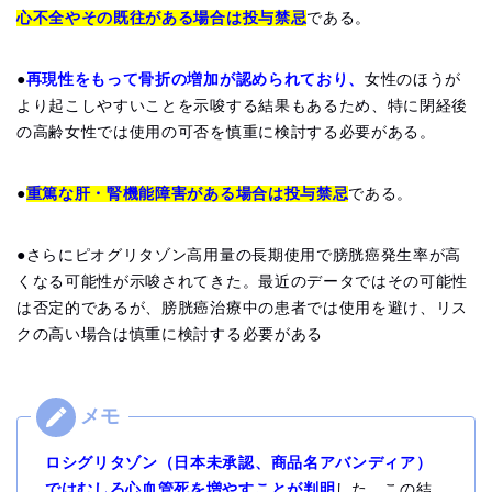
心不全やその既往がある場合は投与禁忌
である。
●
再現性をもって骨折の増加が認められており、
女性のほうが
より起こしやすいことを示唆する結果もあるため、特に閉経後
の高齢女性では使用の可否を慎重に検討する必要がある。
●
重篤な肝・腎機能障害がある場合は投与禁忌
である。
●さらにピオグリタゾン高用量の長期使用で膀胱癌発生率が高
くなる可能性が示唆されてきた。最近のデータではその可能性
は否定的であるが、膀胱癌治療中の患者では使用を避け、リス
クの高い場合は慎重に検討する必要がある
ロシグリタゾン（日本未承認、商品名アバンディア）
ではむしろ心血管死を増やすことが判明
した。この結