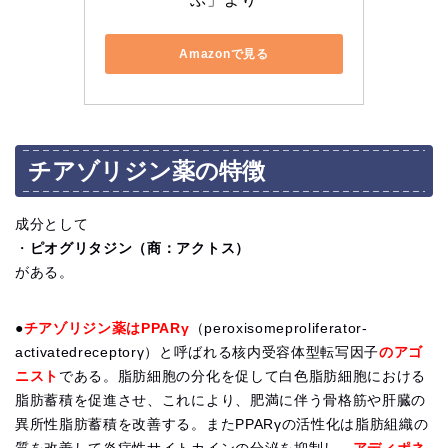
Amazonで見る
チアゾリジン薬の特徴
成分として
・
ピオグリタジン（商：アクトス）
がある。
●
チアゾリジン薬はPPARγ
（peroxisomeproliferator-
activatedreceptorγ）と呼ばれる核内受容体型転写因子
のアゴ
ニスト
である。脂肪細胞の分化を促して白色脂肪細胞における
脂肪蓄積を促進させ、これにより、肥満に伴う骨格筋や肝臓の
異所性脂肪蓄積を改善する。またPPARγの活性化は脂肪組織の