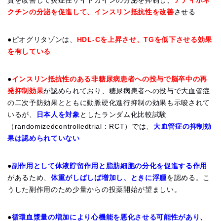
質を改善して炎症性サイトカインの分泌を抑制し、
アディポネ
クチンの分泌を促進して、インスリン抵抗性を改善
させる
●ピオグリタゾンは、
HDL-Cを上昇させ、TGを低下させる効果
を有している
●
インスリン抵抗性のある非糖尿病患者への投与で脳卒中の再
発抑制効果
が認められており、糖尿病患者への投与で大血管症
の二次予防効果とともに動脈硬化進行抑制の効果も示唆されて
いるが、
日本人を対象
としたランダム化比較試験
（randomizedcontrolledtrial：RCT）では、
大血管症の抑制効
果は認められていない
●
副作用として体液貯留作用と脂肪細胞の分化を促進する作用
があるため、
体重がしばしば増加し、ときに浮腫
を認める。こ
うした副作用のため少量からの投薬開始が望ましい。
●
循環血漿量の増加により心機能を悪化させる可能性があり、