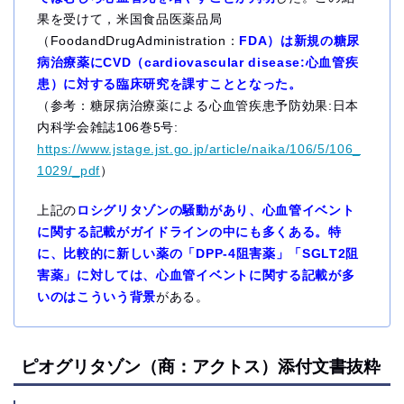
果を受けて，米国食品医薬品局
（FoodandDrugAdministration：
FDA）は新規の糖尿
病治療薬にCVD（cardiovascular disease:心血管疾
患）に対する臨床研究を課すこととなった。
（参考：糖尿病治療薬による心血管疾患予防効果:日本
内科学会雑誌106巻5号:
https://www.jstage.jst.go.jp/article/naika/106/5/106_
1029/_pdf
）
上記の
ロシグリタゾンの騒動があり、心血管イベント
に関する記載がガイドラインの中にも多くある。特
に、比較的に新しい薬の「DPP-4阻害薬」「SGLT2阻
害薬」に対しては、心血管イベントに関する記載が多
いのはこういう背景
がある。
ピオグリタゾン（商：アクトス）添付文書抜粋