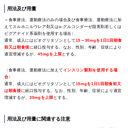
用法及び用量
＜食事療法、運動療法のみの場合及び食事療法、運動療法に加
えてスルホニルウレア剤又はα-グルコシダーゼ阻害剤若しくは
ビグアナイド系薬剤を使用する場合〉
通常、成人にはピオグリタゾンとして
15～30mgを1日1回朝食
前又は朝食後
に経口投与する。なお、性別、年齢、症状により
適宜増減するが、
45mgを上限
とする。
〈食事療法、運動療法に加えて
インスリン製剤を使用する場
合
〉
通常、成人にはピオグリタゾンとして
15mgを1日1回朝食前又
は朝食後
に経口投与する。なお、性別、年齢、症状により適宜
増減するが、
30mgを上限
とする。
用法及び用量に関連する注意