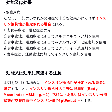
効能又は効果
2型糖尿病
ただし、下記のいずれかの治療で十分な効果が得られず
インス
リン抵抗性が推定される場合
に限る。
1.①食事療法、運動療法のみ
②食事療法、運動療法に加えてスルホニルウレア剤を使用
③食事療法、運動療法に加えてα-グルコシダーゼ阻害剤を使用
④食事療法、運動療法に加えてビグアナイド系薬剤を使用
2.食事療法、運動療法に加えてインスリン製剤を使用
効能又は効果に関連する注意
本剤を使用する場合は、
インスリン抵抗性が推定される患者に
限定
すること。
インスリン抵抗性の目安は肥満度（Body
Mass Index＝BMI kg/m2）で24以上あるいはインスリン分泌
状態が空腹時血中インスリン値で5μU/mL以上
とする。