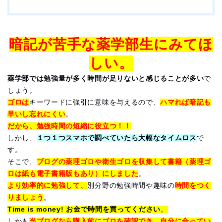
暗記が苦手な薬学部生にみてほ
しい。
薬学部では勉強量が多く時間が足りないと感じることが多い
で
しょう。
ゴロは
キーワードに強引に意味を与えるので、
ハマれば暗記も
早いし忘れにくい
。
だから、勉強時間の短縮に役立つ！！
しかし、
１つ１つスマホで調べていたら大幅なタイムロス
で
す。
そこで、
ブログの薬理ゴロや衛生ゴロを収集して書籍（薬理ゴ
ロは紙も電子書籍版もあり）にしました
。
より効率的に勉強して、
別分野の勉強時間や趣味の
時間をつく
りましょう
。
Time is money! お金で時間を買ってください
。
しかも
当ブログなら購入前にゴロを確認でき、自分に合ってい