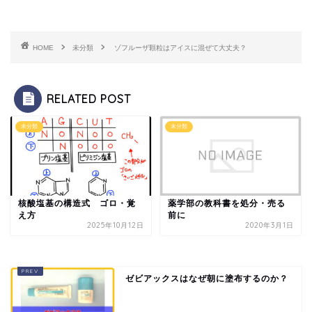
HOME
未分類
ゾフルーザ顆粒はアイスに混ぜて大丈夫？
RELATED POST
未分類
未分類
核酸塩基の構造式 ゴロ・覚
薬学部の教科書を処分・売る
え方
前に
2025年10月12日
2020年3月1日
ゼビアックスはなぜ朝に塗布するのか？