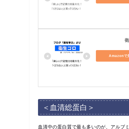
Amazon
＜血清総蛋白＞
血清中の蛋白質で最も多いのが、アルブミ