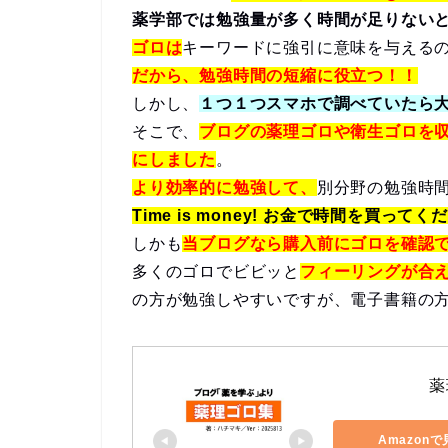
薬学部では勉強量が多く時間が足りない
ゴロは
キーワードに強引に意味を与える
だから、勉強時間の短縮に役立つ！！
しかし、
１つ１つスマホで調べていたら
そこで、
ブログの薬理ゴロや衛生ゴロを
にしました
。
より効率的に勉強して、
別分野の勉強時
Time is money! お金で時間を買ってく
しかも
当ブログなら購入前にゴロを確認
多くのゴロでビビッと
フィーリングが合
の方が勉強しやすいですが、電子書籍の
薬
Amazon