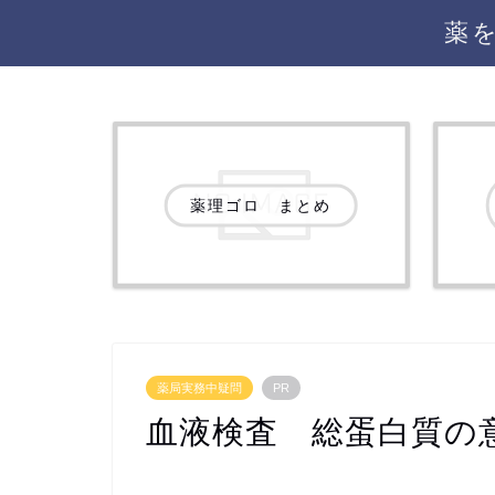
薬
薬理ゴロ まとめ
薬局実務中疑問
PR
血液検査 総蛋白質の