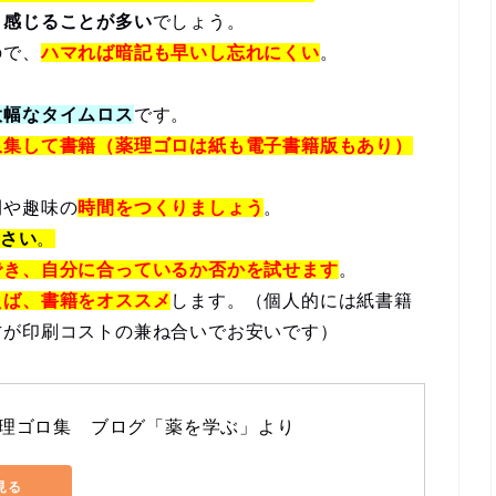
と感じることが多い
でしょう。
ので、
ハマれば暗記も早いし忘れにくい
。
大幅なタイムロス
です。
収集して書籍（薬理ゴロは紙も電子書籍版もあり）
間や趣味の
時間をつくりましょう
。
ださい
。
でき、自分に合っているか否かを試せます
。
えば、書籍をオススメ
します。（個人的には紙書籍
方が印刷コストの兼ね合いでお安いです）
理ゴロ集　ブログ「薬を学ぶ」より
で見る