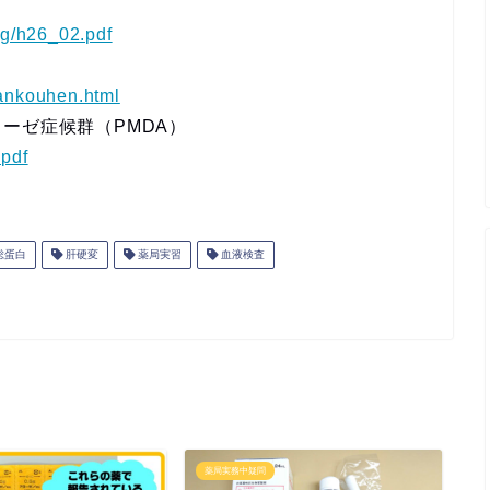
mg/h26_02.pdf
kankouhen.html
ーゼ症候群（PMDA）
.pdf
総蛋白
肝硬変
薬局実習
血液検査
薬局実務中疑問
薬