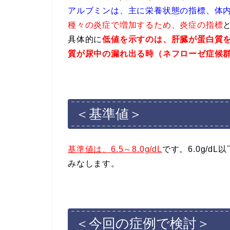
アルブミンは、主に栄養状態の指標、体
種々の炎症で増加するため、炎症の指標
具体的に
低値を示すのは、肝臓が蛋白質
質が尿中の漏れ出る時（ネフローゼ症候
＜基準値＞
基準値は、6.5～8.0g/dL
です。6.0g/d
みなします。
＜今回の症例で検討＞