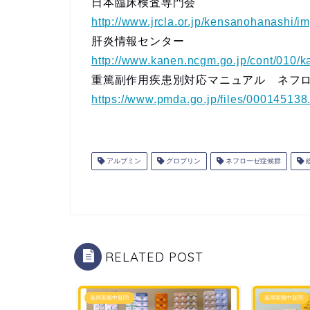
日本臨床検査専門会
http://www.jrcla.or.jp/kensanohanashi/i
肝炎情報センター
http://www.kanen.ncgm.go.jp/cont/010/
重篤副作用疾患別対応マニュアル ネフロ
https://www.pmda.go.jp/files/000145138
アルブミン
グロブリン
ネフローゼ症候群
RELATED POST
薬局実務中疑問
薬局実務中疑問