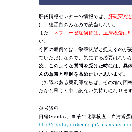
肝炎情報センターの情報では、
肝硬変だと
は、総蛋白のみなので該当しない。
また、
ネフローゼ症候群は、血清総蛋白6.0
い。
今回の症例では、栄養状態と捉えるのが妥当
ていただけなので、気にする必要はない
次、このような質問を受けた時には、具
んの意識と理解を高めたいと思います。
（知識のある薬剤師ならば、その場で回
たかと思うと申し訳ない気持ちになりま
参考資料：
日経Gooday、血液生化学検査 血清総蛋
http://gooday.nikkei.co.jp/atcl/inspecti