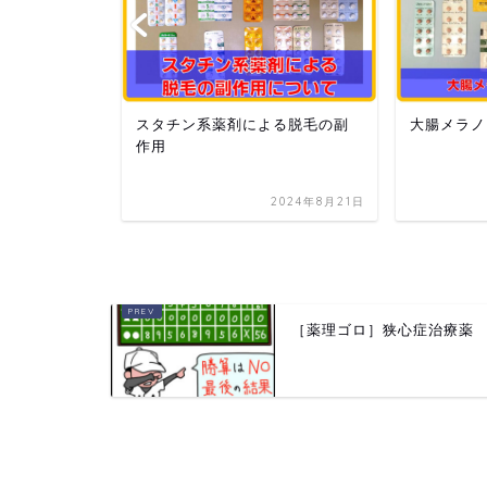
プの使い方
スタチン系薬剤による脱毛の副
大腸メラノ
ダ症）
作用
2020年8月2日
2024年8月21日
［薬理ゴロ］狭心症治療薬