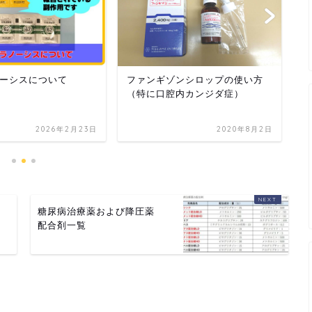
ーシスについて
ファンギゾンシロップの使い方
ス
（特に口腔内カンジダ症）
作
2026年2月23日
2020年8月2日
糖尿病治療薬および降圧薬
配合剤一覧