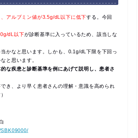
、アルブミン値が3.5g/dL以下に低下
する。今回
g/dL以下
が診断基準に入っているため、該当しな
かなと思います。しかも、0.1g/dL下限を下回っ
かなと思います。
体的な疾患と診断基準を例にあげて説明し、患者さ
答でき、より早く患者さんの理解・意識を高められ
す）
白
on/SBK09000/