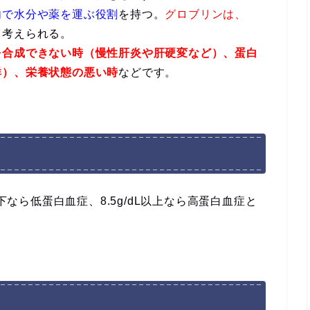
内で水分や薬を運ぶ役割
を持つ。
グロブリンは、
と考えられる。
を合成できない時（慢性肝炎や肝硬変など）、蛋白
群）、栄養状態の悪い時
などです。
L以下なら低蛋白血症、8.5g/dL以上なら高蛋白血症と