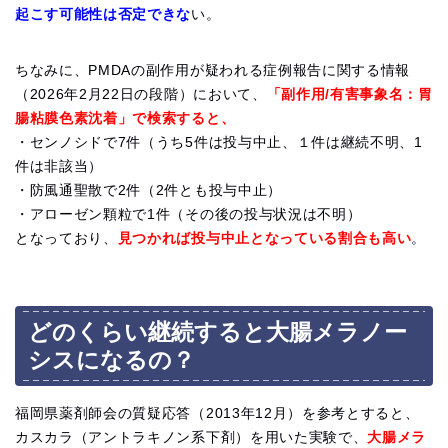
起こす可能性は否定できな
い。
ちなみに、PMDAの副作用が疑われる症例報告に関する情報
（2026年2月22日の段階）において、
「副作用/有害事象名：胃
腸粘膜色素沈着」で検索すると、
・センノシドで7件（うち5件は投与中止、１件は継続不明、1
件は非該当）
・防風通聖散で2件（2件とも投与中止）
・アローゼン顆粒で1件（その後の投与状況は不明）
となっており、
見つかれば投与中止となっている割合も高い
。
どのくらい継続すると大腸メラノー
シスになるの？
福岡県薬剤師会の質疑応答（2013年12月）を参考とすると、
カスカラ（アントラキノン系下剤）を用いた実験で、
大
腸メラ