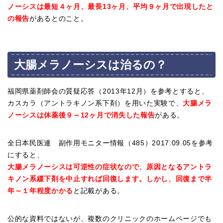
ノーシスは最短４ヶ月、最長13ヶ月、平均９ヶ月で出現したと
の報告
があるとのこと。
大腸メラノーシスは治るの？
福岡県薬剤師会の質疑応答（2013年12月）を参考とすると、
カスカラ（アントラキノン系下剤）を用いた実験で、
大腸メラ
ノーシスは休薬後９～12ヶ月で消失した報告
がある。
全日本民医連 副作用モニター情報（485）2017.09.05を参考
にすると、
大腸メラノーシスは可逆性の症状なので、原因となるアントラ
キノン系緩下剤を中止すれば回復します。しかし、回復まで半
年～１年程度かかる
と記載がある。
公的な資料ではないが、複数のクリニックのホームページでも