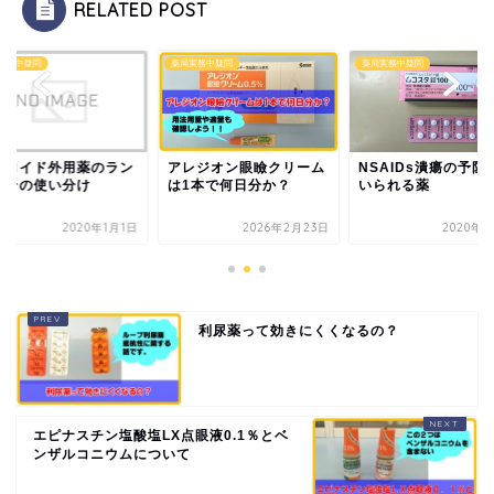
RELATED POST
実務中疑問
薬局実務中疑問
薬局実務中疑問
テロイド外用薬のラン
アレジオン眼瞼クリーム
NSAIDs潰瘍の予防
とその使い分け
は1本で何日分か？
いられる薬
2020年1月1日
2026年2月23日
2020年1
利尿薬って効きにくくなるの？
エピナスチン塩酸塩LX点眼液0.1％とベ
ンザルコニウムについて