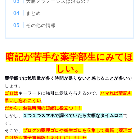
大腸メラノーシスは治るの？
まとめ
その他の情報
暗記が苦手な薬学部生にみてほ
しい。
薬学部では勉強量が多く時間が足りないと感じることが多い
で
しょう。
ゴロは
キーワードに強引に意味を与えるので、
ハマれば暗記も
早いし忘れにくい
。
だから、勉強時間の短縮に役立つ！！
しかし、
１つ１つスマホで調べていたら大幅なタイムロス
で
す。
そこで、
ブログの薬理ゴロや衛生ゴロを収集して書籍（薬理ゴ
ロは紙も電子書籍版もあり）にしました
。