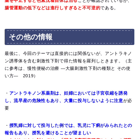
薬を中止すると色素沈着自体は治る
ことが確認されているが、
腸管運動の低下などは進行しすぎると不可逆的
である。
その他の情報
最後に、今回のテーマは直接的には関係ないが、アントラキノ
ン誘導体を含む刺激性下剤で得た情報を羅列しときます。（主
に参考は、慢性便秘の治療 ―‌大腸刺激性下剤の種類と その使
い方― 2019）
・
アントラキノン系薬剤は、妊婦においては子宮収縮を誘発
し、流早産の危険性もあり、大量に投与しないように注意
が必
要
・
授乳婦に対して投与した例では、乳児に下痢がみられたとの
報告もあり、授乳を避けることが望ましい