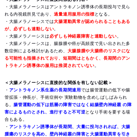
・大腸メラノーシスはアントラキノン誘導体の長期投与で見ら
れる内視鏡所見であり、
過量連用服用の指標
となる。
・大腸メラノーシスでは
大腸運動異常が認められることもある
が、必ずしも連動しない
。
・大腸メラノーシスは
必ずしも神経叢障害と連動しない
。
・大腸メラノーシスは、腸腺腫や癌が高頻度で見い出された多
数症例による検討があるため、
大腸腺腫や大腸癌のリスクにな
る可能性も指摘されており、短期間はともかく、長期間のアン
トラキノン誘導体の服用は推奨されていない
。
＜大腸メラノーシスに直接的な関係を有しない記載＞
・
アントラキノン系生薬の長期間連用
では腸管運動の低下や腸
管拡張・伸長が、手術症例や 実験動物を含めしばしばみられ
る。
腸管運動の低下は筋層の障害ではなく結腸壁内神経叢 の障
害によるものとされ、進行すると不可逆
となり手術を要する場
合もある。
・
アントラキノン誘導体が長期間、大量に投与されれば、大腸
腫瘍のリスクを高め、壁内神経叢の障害と大腸運動異常を引き