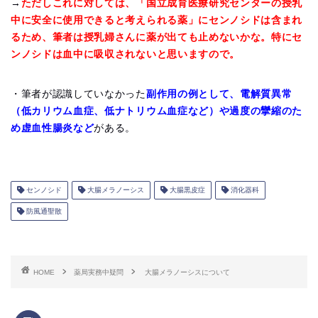
→
ただしこれに対しては、「国立成育医療研究センターの授乳
中に安全に使用できると考えられる薬」にセンノシドは含まれ
るため、筆者は授乳婦さんに薬が出ても止めないかな。特にセ
ンノシドは血中に吸収されないと思いますので。
・筆者が認識していなかった
副作用の例として、電解質異常
（低カリウム血症、低ナトリウム血症など）や過度の攣縮のた
め虚血性腸炎など
がある。
センノシド
大腸メラノーシス
大腸黒皮症
消化器科
防風通聖散
HOME
薬局実務中疑問
大腸メラノーシスについて