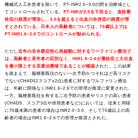
機械式人工弁患者を除いて、PT-INR2.0~3.0の間を治療域とし
てコントロールされている。
PT-INRが2.0を下回ると、血栓塞
栓症の頻度が増加し、3.0を超えると出血の合併症の頻度が増
すとされている
。
日本人の高齢者については、70歳以上では
PT-INR1.6~2.6でのコントロールが勧められる。
ただし
近年の非弁膜症性心房細動に対するワーファリン療法で
は、高齢者と若年者の区別なく、INR1.6~2.6が塞栓症と大出血
を最小限とする至適治療域であることが確認
された。この結果
を踏まえて、脳梗塞既往のない一次予防かつそれほど高リスク
でない(CHADS2スコア≤2点)患者に対するワルファリン療法
は、年齢に関係なくINR1.6~2.6での管理が推奨に変更された。
一方、脳梗塞既往を有する二次予防の患者やリスクの高い患者
(CHADS、スコア3点や担癌患者など)においては、従来と同様
に70歳未満の患者の場合はINR2.0~3.0、そして70歳以上の高
齢者の場合はINR1.6~2.6での管理が推奨とされた。