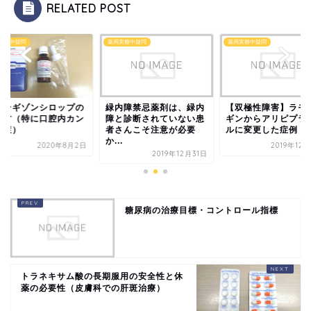
RELATED POST
実務中疑問
薬局実務中疑問
薬局実務中疑問
ァンギゾンシロップの
緑内障禁忌薬剤は、緑内
【双極性障害】ラモ
い方（特に口腔内カン
障と診断されていない患
ギンからアリピプラ
ダ症）
者さんこそ注意が必要
ルに変更した症例
か...
2020年8月2日
2019年12
2019年12月31日
糖尿病の治療目標・コントロール指標
トラネキサム酸の長期服用の安全性と休
薬の必要性（皮膚科での肝斑治療）