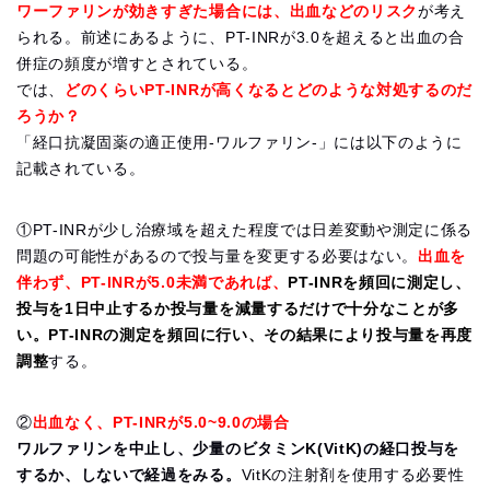
ワーファリンが効きすぎた場合には、出血などのリスク
が考え
られる。前述にあるように、PT-INRが3.0を超えると出血の合
併症の頻度が増すとされている。
では、
どのくらいPT-INRが高くなるとどのような対処するのだ
ろうか？
「経口抗凝固薬の適正使用-ワルファリン-」には以下のように
記載されている。
①PT-INRが少し治療域を超えた程度では日差変動や測定に係る
問題の可能性があるので投与量を変更する必要はない。
出血を
伴わず、PT-INRが5.0未満であれば、
PT-INRを頻回に測定し、
投与を1日中止するか投与量を減量するだけで十分なことが多
い。PT-INRの測定を頻回に行い、その結果により投与量を再度
調整
する。
②
出血なく、PT-INRが5.0~9.0の場合
ワルファリンを中止し、少量のビタミンK(VitK)の経口投与を
するか、しないで経過をみる。
VitKの注射剤を使用する必要性