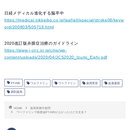
日経メディカル進化する脳卒中
https://medical.nikkeibp.co.jp/leaf/all/special/stroke08/keyw
ord/200803/505716.html
2020改訂版弁膜症治療のガイドライン
https://www.j-circ.or.jp/cms/wp-
content/uploads/2020/04/JCS2020_Izumi_Eishi.pdf
PT-INR
ワルファリン
ワーファリン
薬局実習
血液凝固
調剤薬局
HOME
薬局実務中疑問
ワーファリンで検査値PT-INRが上がったけど大丈夫？