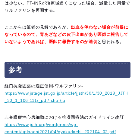
は少ない。PT-INRが治療域近くになった場合、減量した用量で
ワルファリンを再開する。
ここからは筆者の見解であるが、
出血を伴わない場合が前提に
なっているので、青あざなどの皮下出血があり医師に報告して
いないようであれば、医師に報告するのが適切
と思われる。
参考
経口抗凝固薬の適正使用-ワルファリン-
https://www.jstage.jst.go.jp/article/jjsth/30/1/30_2019_JJTH
_30_1_106-111/_pdf/-char/ja
非弁膜症性心房細動における抗凝固療法のガイドライン改訂
https://www.jsth.org/wordpress/wp-
content/uploads/2021/04/oyakudachi_202104_02.pdf