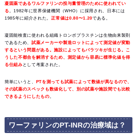
凝固薬であるワルファリンの投与量管理のために使われてい
る
。1982年に世界保健機関（WHO）に採用され、日本には
1985年に紹介された。
正常値は0.80〜1.20
である。
凝固能検査に使われる組織トロンボプラスチンは生物由来製剤
であるため、
試薬メーカーや製造ロットによって測定値が変動
するという問題がある。施設によってもバラツキが生じる。こ
うした不都合を解消するため、測定値から容易に標準化値を得
る仕組み
として考案された。
簡単にいうと、
PTを測っても試薬によって数値が異なるので、
その試薬のスペックも数値化して、別の試薬や施設間でも比較
できるようにしたもの
。
ワーファリンのPT-INRの治療域は？