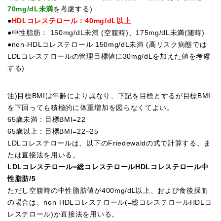
70mg/dL未満
を考慮する)
●
HDLコレステロール：40mg/dL以上
●中性脂肪： 150mg/dL未満 (空腹時)、175mg/dL未満(随時)
●non-HDLコレステロール 150mg/dL未満 (高リスク病態では
LDLコレステロールの管理目標値に30mg/dLを加えた値を考慮
する)
注)目標BMIは年齢により異なり、下記を目標とするが目標BMI
を下回っても積極的に体重増加を図らなくてよい。
65歳未満：目標BMI=22
65歳以上：目標BMI=22~25
LDLコレステロールは、以下のFriedewaldの式で計算する、ま
たは直接法を用いる。
LDLコレステロール=総コレステロールHDLコレステロール中
性脂肪/5
ただし空腹時の中性脂肪値が400mg/dL以上、および食後採血
の場合は、non-HDLコレステロール(=総コレステロールHDLコ
レステロール)か直接法を用いる。