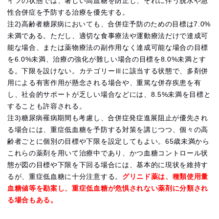
イフの状態では、著しい高血糖を防止し、それに伴う脱水や急
性合併症を予防する治療を優先する。
注2)高齢者糖尿病においても、合併症予防のための目標は7.0%
未満である。ただし、適切な食事療法や運動療法だけで達成可
能な場合、または薬物療法の副作用なく達成可能な場合の目標
を6.0%未満、治療の強化が難しい場合の目標を8.0%未満とす
る。下限を設けない。カテゴリーⅢに該当する状態で、多剤併
用による有害作用が懸念される場合や、重篤な併存疾患を有
し、社会的サポートが乏しい場合などには、8.5%未満を目標と
することも許容される。
注3)糖尿病罹病期間も考慮し、合併症発症進展阻止が優先され
る場合には、重症低血糖を予防する対策を講じつつ、個々の高
齢者ごとに個別の目標や下限を設定してもよい。65歳未満から
これらの薬剤を用いて治療中であり、かつ血糖コントロール状
態が図の目標や下限を下回る場合には、基本的に現状を維持す
るが、重症低血糖に十分注意する。
グリニド薬は、種類使用量
血糖値等を勘案し、重症低血糖が危惧されない薬剤に分類され
る場合もある。