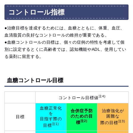
コントロール指標
●治療目標を達成するためには、血糖とともに、体重、血圧、
血清脂質の良好なコントロールの維持が重要である。
●血糖コントロールの目標は、個々の症例の特性を考慮して個
別に設定するとくに高齢者では、認知機能やADL、使用してい
る薬剤に留意する。
血糖コントロール目標
注4)
コントロール目標値
血糖正常化
合併症予防
治療強化が
を
のための目
困難な
目標
目指す際の
注2)
注3)
標
際の目標
注1)
目標