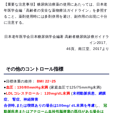
【重要な注意事項】糖尿病治療薬の使用にあたっては、日本老
年医学会編「高齢者の安全な薬物療法ガイドライン」を参照す
ること。薬剤使用時には多剤併用を避け、副作用の出現に十分
に注意する。
日本老年医学会日本糖尿病学会編著:高齢者糖尿病診療ガイドラ
イン2017、
46頁、南江堂、2017より
その他のコントロール指標
●目標体重の維持：
BMI 22~25
●
血圧：130/80mmHg未満
(家庭血圧で125/75mmHg未満)
●
LDLコレステロール： 120mg/dL未満
(
末梢動脈疾患、網膜
症、 腎症、神経障害
合併時,または喫煙ありの場合は100mg/ dL未満を考慮
し、
冠
動脈疾患またはアテローム血栓性脳梗塞の既往がある場合は