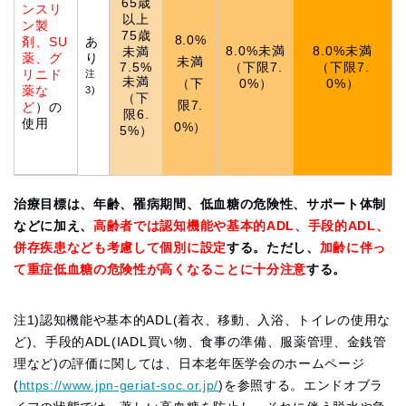
65歳
ンスリ
以上
ン製
75歳
8.0%
剤、SU
あ
8.0%未満
8.0%未満
未満
薬、グ
り
未満
7.5%
（下限7.
（下限7.
リニド
注
未満
（下
0%）
0%）
薬な
3)
（下
限7.
ど
）の
限6.
使用
0%）
5%）
治療目標は、年齢、罹病期間、低血糖の危険性、サポート体制
などに加え、
高齢者では認知機能や基本的ADL、手段的ADL、
併存疾患なども考慮して個別に設定
する。ただし、
加齢に伴っ
て重症低血糖の危険性が高くなることに十分注意
する。
注1)認知機能や基本的ADL(着衣、移動、入浴、トイレの使用な
ど)、手段的ADL(IADL買い物、食事の準備、服薬管理、金銭管
理など)の評価に関しては、日本老年医学会のホームページ
(
https://www.jpn-geriat-soc.or.jp/
)を参照する。エンドオブラ