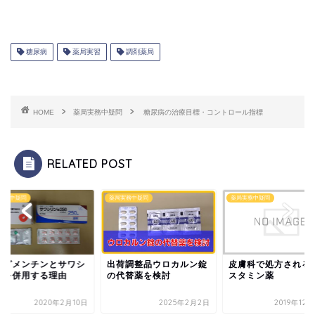
糖尿病
薬局実習
調剤薬局
HOME
薬局実務中疑問
糖尿病の治療目標・コントロール指標
RELATED POST
実務中疑問
薬局実務中疑問
薬局実務中疑問
ーグメンチンとサワシ
出荷調整品ウロカルン錠
皮膚科で処方される
ンを併用する理由
の代替薬を検討
スタミン薬
2020年2月10日
2025年2月2日
2019年12