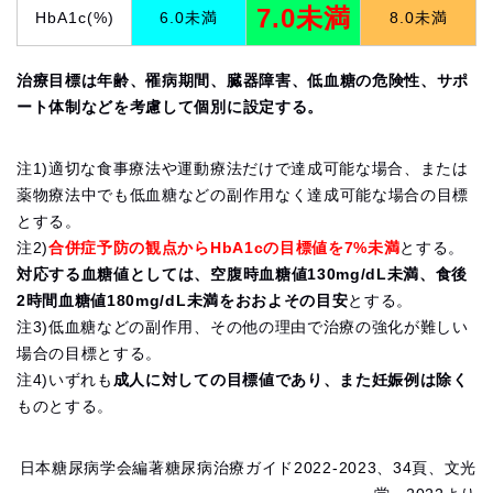
7.0未満
HbA1c(%)
6.0未満
8.0未満
治療目標は年齢、罹病期間、臓器障害、低血糖の危険性、サポ
ート体制などを考慮して個別に設定する。
注1)適切な食事療法や運動療法だけで達成可能な場合、または
薬物療法中でも低血糖などの副作用なく達成可能な場合の目標
とする。
注2)
合併症予防の観点からHbA1cの目標値を7%未満
とする。
対応する血糖値としては、空腹時血糖値130mg/dL未満、食後
2時間血糖値180mg/dL未満をおおよその目安
とする。
注3)低血糖などの副作用、その他の理由で治療の強化が難しい
場合の目標とする。
注4)いずれも
成人に対しての目標値であり、また妊娠例は除く
ものとする。
日本糖尿病学会編著糖尿病治療ガイド2022-2023、34頁、文光