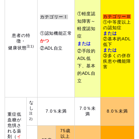
①軽度認
カテゴリーⅢ
カテゴリーⅠ
知障害～
①中等度以上
の認知症
軽度認知
①認知機能正常
または
患者の特
症
②基本的ADL
かつ
徴・
または
低下
注1)
健康状態
②ADL自立
または
②手段的
③多くの併存
ADL低
疾患や機能障
下、基本
害
的ADL自
立
な
し
7.0％未
7.0％未満
8.0％未満
注
満
重症低
2)
血糖が
危惧さ
75歳
れる薬
以上
剤（
イ