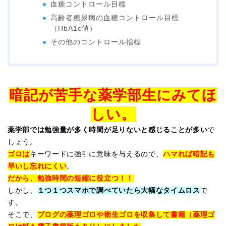
血糖コントロール目標
高齢者糖尿病の血糖コントロール目標
（HbA1c値）
その他のコントロール指標
暗記が苦手な薬学部生にみてほ
しい。
薬学部では勉強量が多く時間が足りないと感じることが多い
で
しょう。
ゴロは
キーワードに強引に意味を与えるので、
ハマれば暗記も
早いし忘れにくい
。
だから、勉強時間の短縮に役立つ！！
しかし、
１つ１つスマホで調べていたら大幅なタイムロス
で
す。
そこで、
ブログの薬理ゴロや衛生ゴロを収集して書籍（薬理ゴ