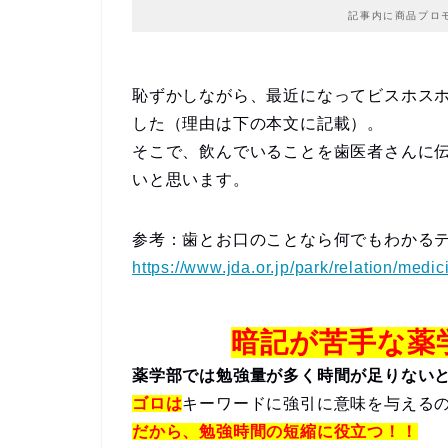
記事内に商品プロ
恥ずかしながら、最近になってビスホス
した（理由は下の本文に記載）。
そこで、飲んでいることを歯医者さんに
いと思います。
参考：歯とお口のことなら何でもわかるテ
https://www.jda.or.jp/park/relation/medi
暗記が苦手な薬
薬学部では勉強量が多く時間が足りない
ゴロは
キーワードに強引に意味を与える
だから、勉強時間の短縮に役立つ！！