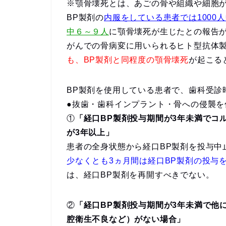
※顎骨壊死とは、あごの骨や組織や細胞
BP製剤の
内服をしている患者では1000人
中６～９人
に顎骨壊死が生じたとの報告
がんでの骨病変に用いられるヒト型抗体
も、BP製剤と同程度の顎骨壊死
が起こる
BP製剤を使用している患者で、歯科受診
●抜歯・歯科インプラント・骨への侵襲を
①
「経口BP製剤投与期間が3年未満でコ
が3年以上」
患者の全身状態から経口BP製剤を投与中
少なくとも3ヵ月間は経口BP製剤の投与
は、経口BP製剤を再開すべきでない。
②
「経口BP製剤投与期間が3年未満で他
腔衛生不良など）がない場合」