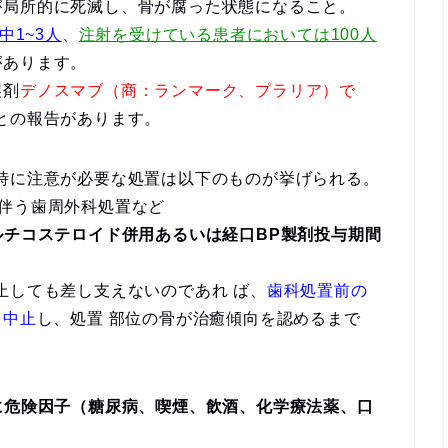
が局所的に死滅し、骨が腐った状態になること。
中1~3人
、
注射を受けている患者においては100人
があります。
製剤
デノスマブ（商：ランマーク、プラリア）で
との報告があります。
時に注意が必要な処置は以下のものが挙げられる。
伴う歯周外科処置など
ルチコステロイド併用あるいは経口BP製剤投与期間
止しても差し支えないのであれ ば、
歯科処置前の
を中止
し、処置 部位の骨が治癒傾向を認めるまで
に危険因子（糖尿病、喫煙、飲酒、化学療法薬、口