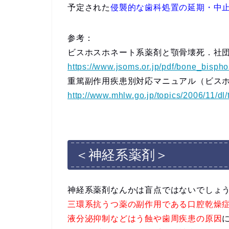
予定された
侵襲的な歯科処置の延期・中止
参考：
ビスホスホネート系薬剤と顎骨壊死．社
https://www.jsoms.or.jp/pdf/bone_bispho
重篤副作用疾患別対応マニュアル（ビス
http://www.mhlw.go.jp/topics/2006/11/dl
＜神経系薬剤＞
神経系薬剤なんかは盲点ではないでしょ
三環系抗うつ薬の副作用である口腔乾燥
液分泌抑制などはう蝕や歯周疾患の原因