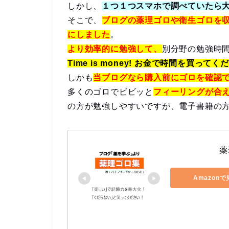
しかし、
１つ１つスマホで調べていたら
そこで、
ブログの薬理ゴロや衛生ゴロを
にしました
。
より効率的に勉強して、
別分野の勉強時
Time is money! お金で時間を買ってく
しかも
当ブログなら購入前にゴロを確認
多くのゴロでビビッと
フィーリングが合
の方が勉強しやすいですが、電子書籍の
薬
Amazon