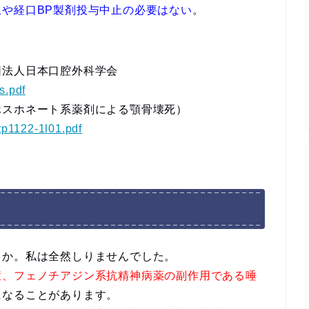
や経口BP製剤投与中止の必要はない
。
団法人日本口腔外科学会
s.pdf
ホスホネート系薬剤による顎骨壊死）
/tp1122-1l01.pdf
うか。私は全然しりませんでした。
症、フェノチアジン系抗精神病薬の副作用である唾
になることがあります。