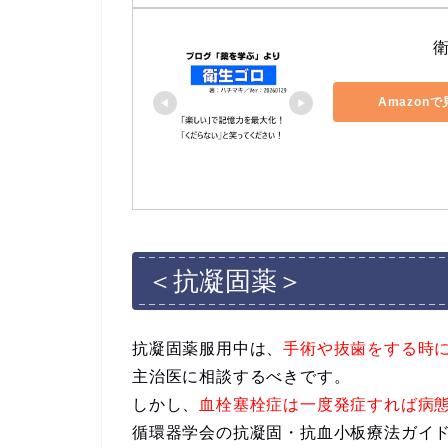
Amazon
＜抗凝固薬＞
抗凝固薬服用中は、
手術や抜歯をする時
主治医に相談するべきです。
しかし、
血栓塞栓症は一度発症すれば病
循環器学会の抗凝固・抗血小板療法ガイ