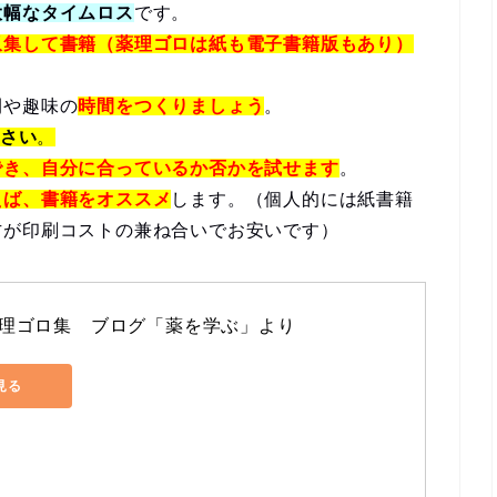
大幅なタイムロス
です。
収集して書籍（薬理ゴロは紙も電子書籍版もあり）
間や趣味の
時間をつくりましょう
。
ださい
。
でき、自分に合っているか否かを試せます
。
えば、書籍をオススメ
します。（個人的には紙書籍
方が印刷コストの兼ね合いでお安いです）
理ゴロ集　ブログ「薬を学ぶ」より
で見る