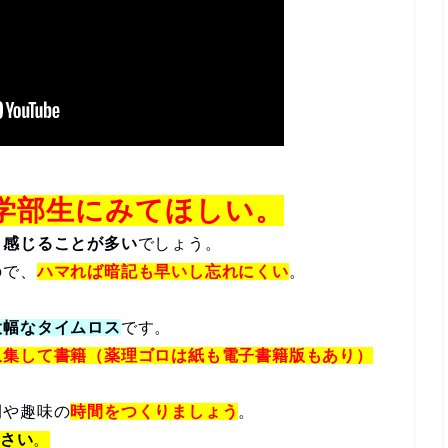
学部生にみてほしい。
と感じることが多い
でしょう。
ので、
ハマれば暗記も早いし忘れにくい
。
大幅なタイムロス
です。
収集して書籍（薬理ゴロは紙も電子書籍版もあり）
間や趣味の
時間をつくりましょう
。
ださい
。