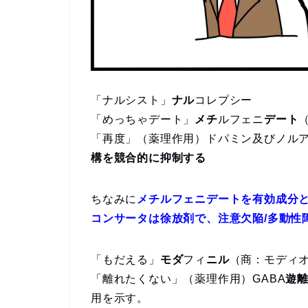
「ナルシスト」
ナル
コレプシー
「めっちゃデート」
メチ
ルフェニ
デート
「再度」（薬理作用）ドパミン及びノル
構を競合的に抑制する
ちなみに
メチルフェニデートを有効成分
コンサータは徐放剤で、注意欠陥/多動性障
「もだえる」
モダ
フィ
ニル
（商：モディ
「離れたくない」（薬理作用）GABA
遊
用を示す。