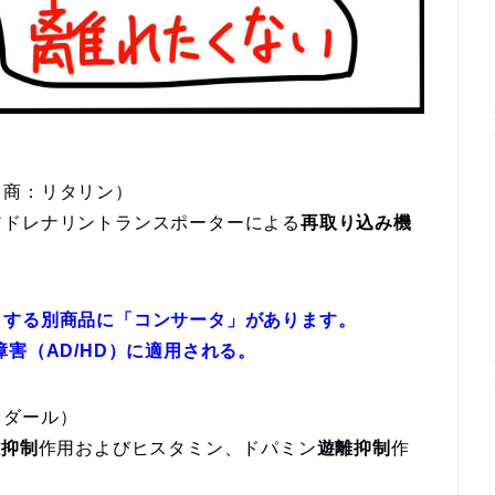
（商：リタリン）
アドレナリントランスポーターによる
再取り込み機
とする別商品に「コンサータ」があります。
害（AD/HD）に適用される。
オダール）
離抑制
作用およびヒスタミン、ドパミン
遊離抑制
作