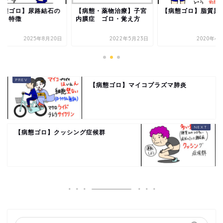
病態ゴロ】尿路結石の
【病態・薬物治療】子宮
【病態ゴロ】脂質異
類と特徴
内膜症 ゴロ・覚え方
2025年8月20日
2022年5月23日
2020年4
【病態ゴロ】マイコプラズマ肺炎
【病態ゴロ】クッシング症候群