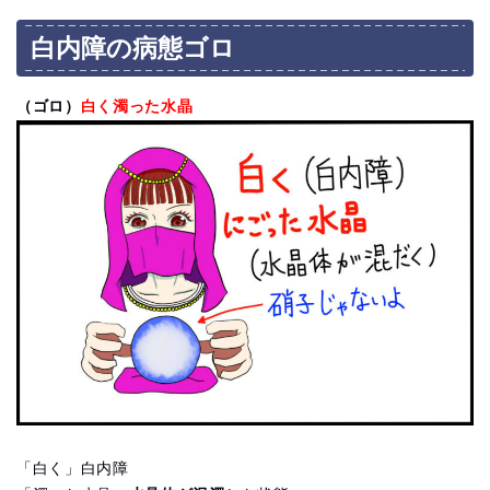
白内障の病態ゴロ
（ゴロ）
白く濁った水晶
「白く」白内障