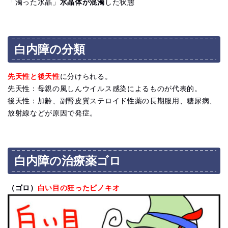
「濁った水晶」
水晶体が混濁
した状態
白内障の分類
先天性と後天性
に分けられる。
先天性：母親の風しんウイルス感染によるものが代表的。
後天性：加齢、副腎皮質ステロイド性薬の長期服用、糖尿病、
放射線などが原因で発症。
白内障の治療薬ゴロ
（ゴロ）
白い目の狂ったピノキオ