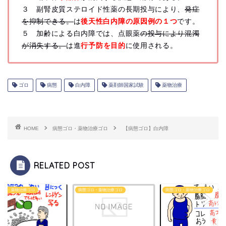
３ 副腎皮質ステロイド性薬の長期投与により、
発症
を抑制できる。
は
後天性白内障の原因例の１つ
です。
５ 加齢による白内障では、点眼薬
の投与により混濁
が消失する。
は進
行予防を目的
に使用される。
ゴロ
病態
白内障
薬剤師国家試験
薬物治療
HOME
病態ゴロ・薬物治療ゴロ
【病態ゴロ】白内障
RELATED POST
ゴロ・薬物治療ゴロ
病態ゴロ・薬物治療ゴロ
病態ゴロ・薬物治療ゴロ