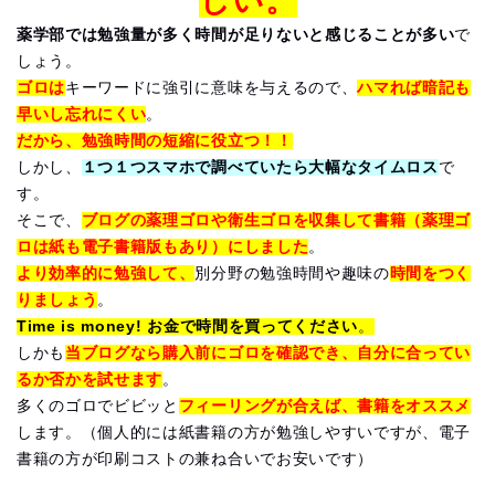
しい。
薬学部では勉強量が多く時間が足りないと感じることが多い
で
しょう。
ゴロは
キーワードに強引に意味を与えるので、
ハマれば暗記も
早いし忘れにくい
。
だから、勉強時間の短縮に役立つ！！
しかし、
１つ１つスマホで調べていたら大幅なタイムロス
で
す。
そこで、
ブログの薬理ゴロや衛生ゴロを収集して書籍（薬理ゴ
ロは紙も電子書籍版もあり）にしました
。
より効率的に勉強して、
別分野の勉強時間や趣味の
時間をつく
りましょう
。
Time is money! お金で時間を買ってください
。
しかも
当ブログなら購入前にゴロを確認でき、自分に合ってい
るか否かを試せます
。
多くのゴロでビビッと
フィーリングが合えば、書籍をオススメ
します。（個人的には紙書籍の方が勉強しやすいですが、電子
書籍の方が印刷コストの兼ね合いでお安いです）