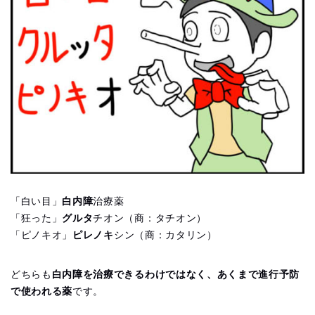
「白い目」
白内障
治療薬
「狂った」
グルタ
チオン（商：タチオン）
「ピノキオ」
ピレノキ
シン（商：カタリン）
どちらも
白内障を治療できるわけではなく、あくまで進行予防
で使われる薬
です。