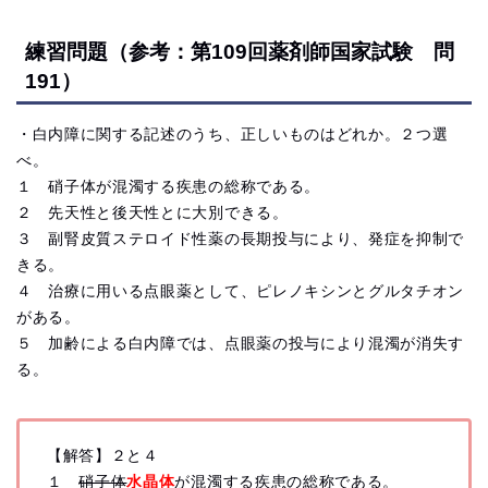
練習問題（参考：第109回薬剤師国家試験 問
191）
・白内障に関する記述のうち、正しいものはどれか。２つ選
べ。
１ 硝子体が混濁する疾患の総称である。
２ 先天性と後天性とに大別できる。
３ 副腎皮質ステロイド性薬の長期投与により、発症を抑制で
きる。
４ 治療に用いる点眼薬として、ピレノキシンとグルタチオン
がある。
５ 加齢による白内障では、点眼薬の投与により混濁が消失す
る。
【解答】２と４
１
硝子体
水晶体
が混濁する疾患の総称である。