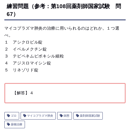
練習問題（参考：第108回薬剤師国家試験 問
67）
マイコプラズマ肺炎の治療に用いられるのはどれか。１つ選
べ。
１ アシクロビル錠
２ イベルメクチン錠
３ テビペネムピボキシル細粒
４ アジスロマイシン錠
５ リネゾリド錠
【解答】４
ゴロ
マイコプラズマ肺炎
病態
薬剤師国家試験
薬物治療