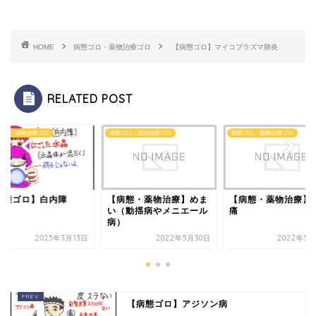
HOME
病態ゴロ・薬物治療ゴロ
【病態ゴロ】マイコプラズマ肺炎
RELATED POST
ゴロ・薬物治療ゴロ
病態ゴロ・薬物治療ゴロ
病態ゴロ・薬物治療ゴロ
病態ゴロ】白内障
【病態・薬物治療】めま
【病態・薬物治療】
い（動揺病やメニエール
痛
病）
2025年3月13日
2022年5月30日
2022年5月
【病態ゴロ】アジソン病