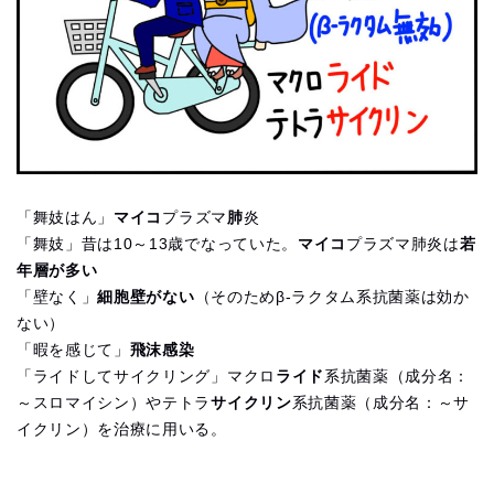
「舞妓はん」
マイコ
プラズマ
肺
炎
「舞妓」昔は10～13歳でなっていた。
マイコ
プラズマ肺炎は
若
年層が多い
「壁なく」
細胞壁がない
（そのためβ-ラクタム系抗菌薬は効か
ない）
「暇を感じて」
飛沫感染
「ライドしてサイクリング」マクロ
ライド
系抗菌薬（成分名：
～スロマイシン）やテトラ
サイクリン
系抗菌薬（成分名：～サ
イクリン）を治療に用いる。