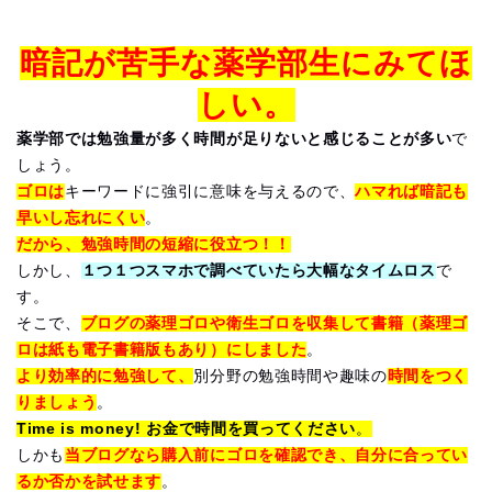
暗記が苦手な薬学部生にみてほ
しい。
薬学部では勉強量が多く時間が足りないと感じることが多い
で
しょう。
ゴロは
キーワードに強引に意味を与えるので、
ハマれば暗記も
早いし忘れにくい
。
だから、勉強時間の短縮に役立つ！！
しかし、
１つ１つスマホで調べていたら大幅なタイムロス
で
す。
そこで、
ブログの薬理ゴロや衛生ゴロを収集して書籍（薬理ゴ
ロは紙も電子書籍版もあり）にしました
。
より効率的に勉強して、
別分野の勉強時間や趣味の
時間をつく
りましょう
。
Time is money! お金で時間を買ってください
。
しかも
当ブログなら購入前にゴロを確認でき、自分に合ってい
るか否かを試せます
。