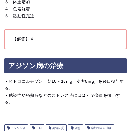
３ 体重増加
４ 色素沈着
５ 活動性亢進
【解答】４
アジソン病の治療
・ヒドロコルチゾン（朝10～15mg、夕方5mg）を経口投与す
る。
・感染症や発熱時などのストレス時には２～３倍量を投与す
る。
アジソン病
ゴロ
副腎皮質
病態
薬剤師国家試験