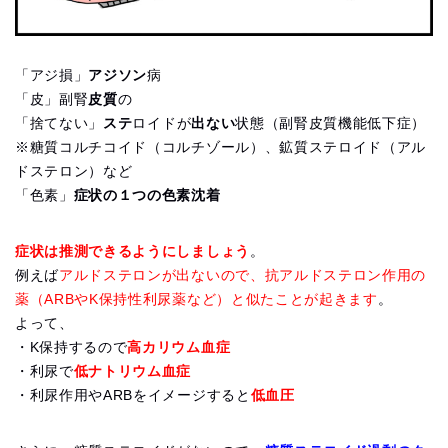
「アジ損」
アジソン
病
「皮」副腎
皮質
の
「捨てない」
ステ
ロイドが
出ない
状態（副腎皮質機能低下症）
※糖質コルチコイド（コルチゾール）、鉱質ステロイド（アル
ドステロン）など
「色素」
症状の１つの色素沈着
症状は推測できるようにしましょう
。
例えば
アルドステロンが出ないので、抗アルドステロン作用の
薬（ARBやK保持性利尿薬など）と似たことが起きます
。
よって、
・K保持するので
高カリウム血症
・利尿で
低ナトリウム血症
・利尿作用やARBをイメージすると
低血圧