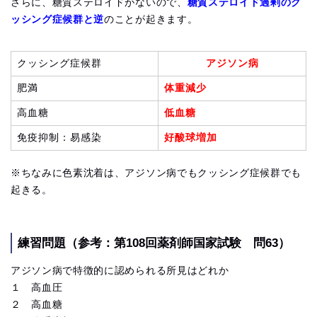
さらに、糖質ステロイドがないので、
糖質ステロイド過剰のク
ッシング症候群と逆
のことが起きます。
クッシング症候群
アジソン病
肥満
体重減少
高血糖
低血糖
免疫抑制：易感染
好酸球増加
※ちなみに色素沈着は、アジソン病でもクッシング症候群でも
起きる。
練習問題（参考：第108回薬剤師国家試験 問63）
アジソン病で特徴的に認められる所見はどれか
１ 高血圧
２ 高血糖