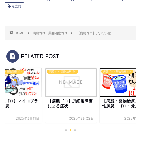
過去問
HOME
病態ゴロ・薬物治療ゴロ
【病態ゴロ】アジソン病
RELATED POST
ゴロ・薬物治療ゴロ
病態ゴロ・薬物治療ゴロ
病態ゴロ・薬物治療ゴロ
病態ゴロ】マイコプラ
【病態ゴロ】肝細胞障害
【病態・薬物治療】
マ肺炎
による症状
性肺炎 ゴロ・覚え
2025年3月11日
2025年8月22日
2022年5