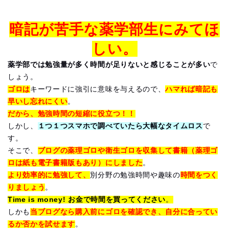
暗記が苦手な薬学部生にみてほ
しい。
薬学部では勉強量が多く時間が足りないと感じることが多い
で
しょう。
ゴロは
キーワードに強引に意味を与えるので、
ハマれば暗記も
早いし忘れにくい
。
だから、勉強時間の短縮に役立つ！！
しかし、
１つ１つスマホで調べていたら大幅なタイムロス
で
す。
そこで、
ブログの薬理ゴロや衛生ゴロを収集して書籍（薬理ゴ
ロは紙も電子書籍版もあり）にしました
。
より効率的に勉強して、
別分野の勉強時間や趣味の
時間をつく
りましょう
。
Time is money! お金で時間を買ってください
。
しかも
当ブログなら購入前にゴロを確認でき、自分に合ってい
るか否かを試せます
。