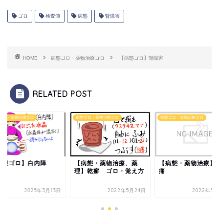
ゴロ
検査値
病態
腎障害
HOME
病態ゴロ・薬物治療ゴロ
【病態ゴロ】腎障害
RELATED POST
ゴロ・薬物治療ゴロ
病態ゴロ・薬物治療ゴロ
病態ゴロ・薬物治療ゴロ
病態ゴロ】白内障
【病態・薬物治療、薬
【病態・薬物治療】
理】乾癬 ゴロ・覚え方
痛
2025年3月13日
2022年5月24日
2022年5月