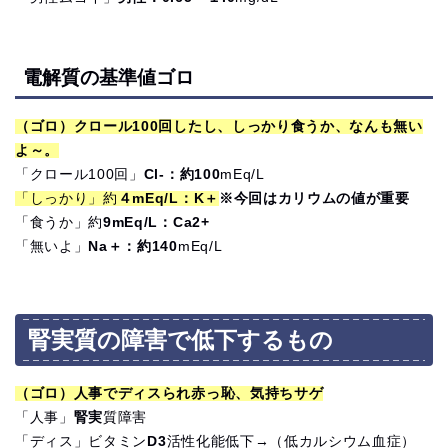
電解質の基準値ゴロ
（ゴロ）クロール100回したし、しっかり食うか、なんも無い
よ～。
「クロール100回」
Cl-：約100
mEq/L
「しっかり」約
４mEq/L：K＋
※今回はカリウムの値が重要
「食うか」約
9mEq/L：Ca2+​
「無いよ」
Na＋：約140
mEq/L
腎実質の障害で低下するもの
（ゴロ）人事でディスられ赤っ恥、気持ちサゲ
「人事」
腎実
質障害
「ディス」ビタミン
D3
活性化能低下→（低カルシウム血症）