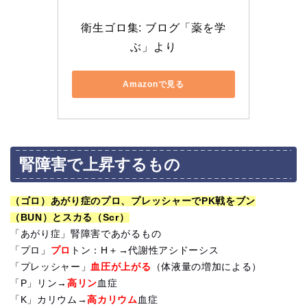
衛生ゴロ集: ブログ「薬を学
ぶ」より
Amazonで見る
腎障害で上昇するもの
（ゴロ）あがり症のプロ、プレッシャーでPK戦をブン
（BUN）とスカる（Scr）
「あがり症」腎障害であがるもの
「プロ」
プロ
トン：H＋→代謝性アシドーシス
「プレッシャー」
血圧が上がる
（体液量の増加による）
「P」リン→
高リン
血症
「K」カリウム→
高カリウム
血症