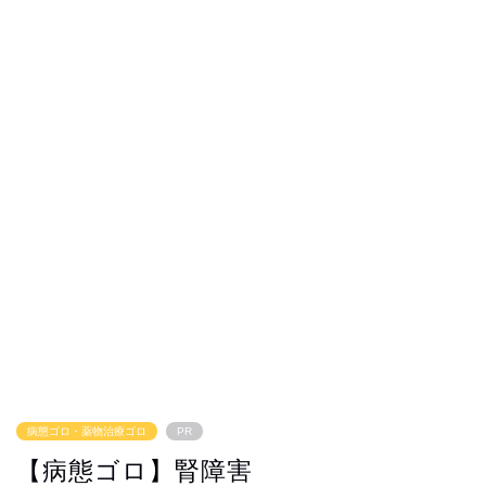
病態ゴロ・薬物治療ゴロ
PR
【病態ゴロ】腎障害