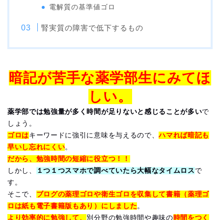
電解質の基準値ゴロ
腎実質の障害で低下するもの
暗記が苦手な薬学部生にみてほ
しい。
薬学部では勉強量が多く時間が足りないと感じることが多い
で
しょう。
ゴロは
キーワードに強引に意味を与えるので、
ハマれば暗記も
早いし忘れにくい
。
だから、勉強時間の短縮に役立つ！！
しかし、
１つ１つスマホで調べていたら大幅なタイムロス
で
す。
そこで、
ブログの薬理ゴロや衛生ゴロを収集して書籍（薬理ゴ
ロは紙も電子書籍版もあり）にしました
。
より効率的に勉強して、
別分野の勉強時間や趣味の
時間をつく