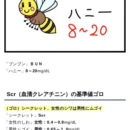
「ブンブン」
ＢＵＮ
「ハニー」
8～20
mg/dL
Scr（血清クレアチニン）の基準値ゴロ
（ゴロ）シークレット、女性のシワは男性にムゴイ
「シークレット」
Scr
「女性のしわ」
女性：0.4～0.8
mg/dL
「男性ムゴイ」
男性：0.65～１.0
mg/dL