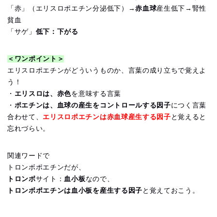
「赤」（エリスロポエチン分泌低下）→
赤血球
産生低下→腎性
貧血
「サゲ」
低下：下がる
＜ワンポイント＞
エリスロポエチンがどういうものか、言葉の成り立ちで覚えよ
う！
・
エリスロは、赤色
を意味する言葉
・
ポエチンは、血球の産生をコントロールする因子
につく言葉
合わせて、
エリスロポエチンは赤血球産生する因子
と覚えると
忘れづらい。
関連ワードで
トロンボポエチンだが、
トロンボ
サイト：
血小板
なので、
トロンボポエチンは血小板を産生する因子
と覚えておこう。