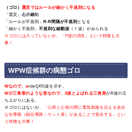
（ゴロ）
震災ではルールが細かく不規則になる
「震災」
心
房
細
動
「ルールが不規則」
R-R間隔が不規則
となる
「細かく不規則」
不規則な細動波
（ｆ波）がみられる
※ゴロには入っていないが、「P波の消失」という特徴も大
事！
WPW症候群の病態ゴロ
Wなので、w
ideQRS波を示す。
Wが三角形のような形なので、δ波とよばれる三角形
がR波の立
ち上がりにある。
※ゴロにはないが、
「心房と心室の間に電気刺激を伝える余分
な伝導路（副伝導路：ケント束）があることで発生する」とい
う特徴も大事！