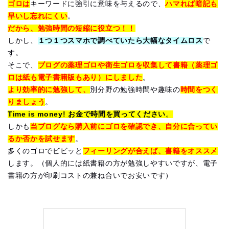
ゴロは
キーワードに強引に意味を与えるので、
ハマれば暗記も
早いし忘れにくい
。
だから、勉強時間の短縮に役立つ！！
しかし、
１つ１つスマホで調べていたら大幅なタイムロス
で
す。
そこで、
ブログの薬理ゴロや衛生ゴロを収集して書籍（薬理ゴ
ロは紙も電子書籍版もあり）にしました
。
より効率的に勉強して、
別分野の勉強時間や趣味の
時間をつく
りましょう
。
Time is money! お金で時間を買ってください
。
しかも
当ブログなら購入前にゴロを確認でき、自分に合ってい
るか否かを試せます
。
多くのゴロでビビッと
フィーリングが合えば、書籍をオススメ
します。（個人的には紙書籍の方が勉強しやすいですが、電子
書籍の方が印刷コストの兼ね合いでお安いです）