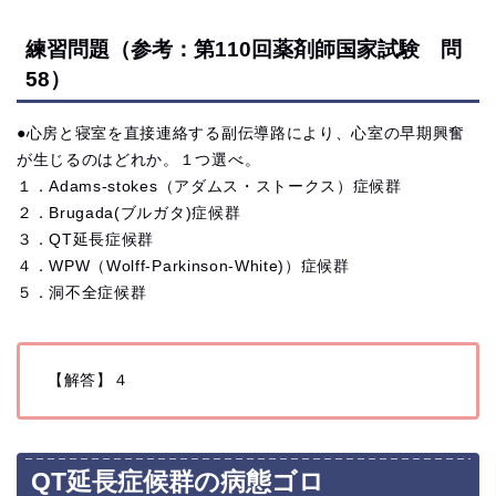
練習問題（参考：第110回薬剤師国家試験 問
58）
●心房と寝室を直接連絡する副伝導路により、
心室の早期興奮
が生じるのはどれか。１つ選べ。
１．Adams-stokes（アダムス・ストークス）症候群
２．Brugada(ブルガタ)症候群
３．QT延長症候群
４．WPW（Wolff-Parkinson-White)）
症候群
５．洞不全症候群
【解答】４
QT延長症候群の病態ゴロ