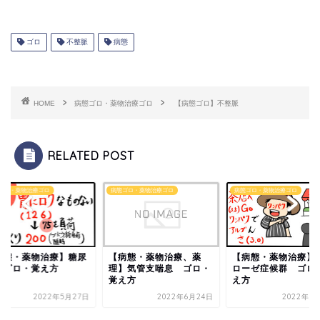
ゴロ
不整脈
病態
HOME
病態ゴロ・薬物治療ゴロ
【病態ゴロ】不整脈
RELATED POST
ゴロ・薬物治療ゴロ
病態ゴロ・薬物治療ゴロ
病態ゴロ・薬物治療ゴロ
病態・薬物治療】糖尿
【病態・薬物治療、薬
【病態・薬物治療】
 ゴロ・覚え方
理】気管支喘息 ゴロ・
ローゼ症候群 ゴロ
覚え方
え方
2022年5月27日
2022年6月24日
2022年5