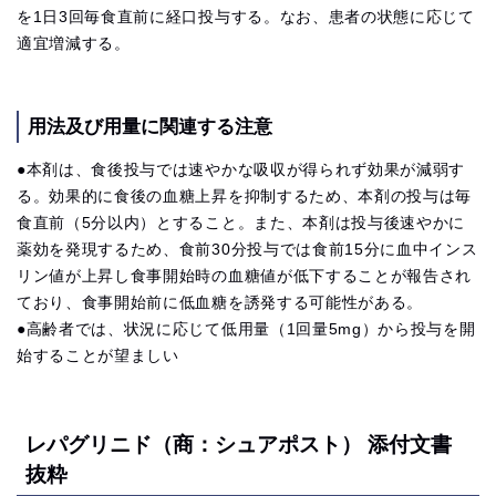
を1日3回毎食直前に経口投与する。なお、患者の状態に応じて
適宜増減する。
用法及び用量に関連する注意
●本剤は、食後投与では速やかな吸収が得られず効果が減弱す
る。効果的に食後の血糖上昇を抑制するため、本剤の投与は毎
食直前（5分以内）とすること。また、本剤は投与後速やかに
薬効を発現するため、食前30分投与では食前15分に血中インス
リン値が上昇し食事開始時の血糖値が低下することが報告され
ており、食事開始前に低血糖を誘発する可能性がある。
●高齢者では、状況に応じて低用量（1回量5mg）から投与を開
始することが望ましい
レパグリニド（商：シュアポスト） 添付文書
抜粋