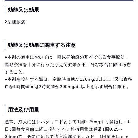
効能又は効果
2型糖尿病
効能又は効果に関連する注意
●本剤の適用においては、糖尿病治療の基本である食事療法・
運動療法を十分に行ったうえで効果が不十分な場合に限り考慮
すること。
●本剤を投与する際は、空腹時血糖が126mg/dL以上、又は食後
血糖1時間値又は2時間値が200mg/dL以上を示す場合に限る。
用法及び用量
通常、成人にはレパグリニドとして1回0.25mgより開始し、1
日3回毎食直前に経口投与する。維持用量は通常1回0.25～
0.5mgで、必要に応じて適宜増減する。なお、1回量を1mgま