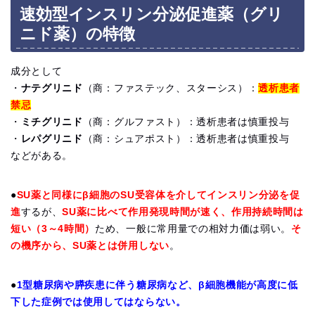
速効型インスリン分泌促進薬（グリ
ニド薬）の特徴
成分として
・
ナテグリニド
（商：ファステック、スターシス）：
透析患者
禁忌
・
ミチグリニド
（商：グルファスト）：透析患者は慎重投与
・
レパグリニド
（商：シュアポスト）：透析患者は慎重投与
などがある。
●
SU薬と同様にβ細胞のSU受容体を介してインスリン分泌を促
進
するが、
SU薬に比べて作用発現時間が速く、作用持続時間は
短い（3～4時間）
ため、一般に常用量での相対力価は弱い。
そ
の機序から、SU薬とは併用しない
。
●
1型糖尿病や膵疾患に伴う糖尿病など、β細胞機能が高度に低
下した症例では使用してはならない。