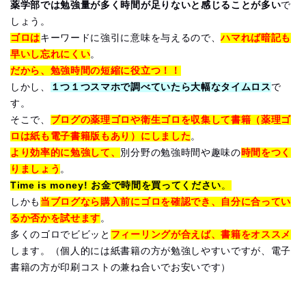
薬学部では勉強量が多く時間が足りないと感じることが多い
で
しょう。
ゴロは
キーワードに強引に意味を与えるので、
ハマれば暗記も
早いし忘れにくい
。
だから、勉強時間の短縮に役立つ！！
しかし、
１つ１つスマホで調べていたら大幅なタイムロス
で
す。
そこで、
ブログの薬理ゴロや衛生ゴロを収集して書籍（薬理ゴ
ロは紙も電子書籍版もあり）にしました
。
より効率的に勉強して、
別分野の勉強時間や趣味の
時間をつく
りましょう
。
Time is money! お金で時間を買ってください
。
しかも
当ブログなら購入前にゴロを確認でき、自分に合ってい
るか否かを試せます
。
多くのゴロでビビッと
フィーリングが合えば、書籍をオススメ
します。（個人的には紙書籍の方が勉強しやすいですが、電子
書籍の方が印刷コストの兼ね合いでお安いです）