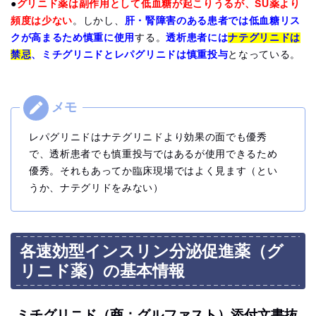
●
グリニド薬は副作用として低血糖が起こりうるが、SU薬より
頻度は少ない
。しかし、
肝・腎障害のある患者では低血糖リス
クが高まるため慎重に使用
する。
透析患者には
ナテグリニドは
禁忌
、ミチグリニドとレパグリニドは慎重投与
となっている。
レパグリニドはナテグリニドより効果の面でも優秀
で、透析患者でも慎重投与ではあるが使用できるため
優秀。それもあってか臨床現場ではよく見ます（とい
うか、ナテグリドをみない）
各速効型インスリン分泌促進薬（グ
リニド薬）の基本情報
ミチグリニド（商：グルファスト）添付文書抜