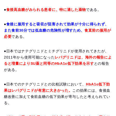
●
食後高血糖がみられる患者に、特に適した薬物
である。
●
食後に服用すると吸収が阻害されて効果が十分に得られず、
また食前30分では低血糖の危険性が増すため、
食直前の服用が
必要
である。
●日本ではナテグリニドとミチグリニドが使用されてきたが、
2011年から使用可能になった
レパグリニドは、海外の報告によ
ると増量によりSU薬と同等のHbA1c低下効果を示す
との報告
がある。
●日本でのナテグリニドとの比較試験において、
HbA1c低下効
果はレパグリニドが有意に大きかった。
この効果には、食後血
糖改善に加えて食前血糖の低下効果が寄与したと考えられてい
る。