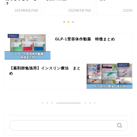
する？
2024年8月29日
2020年9月19日
2020年1
GLP-1受容体作動薬 特徴まとめ
【薬剤師勉強用】インスリン療法 まと
め