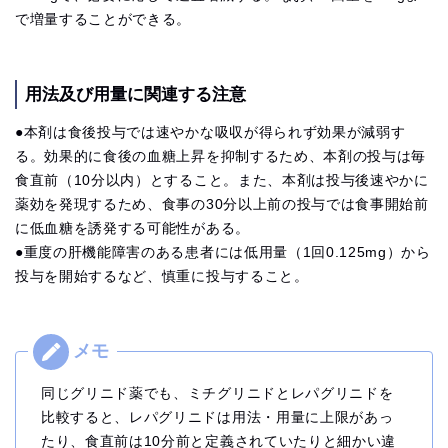
で増量することができる。
用法及び用量に関連する注意
●本剤は食後投与では速やかな吸収が得られず効果が減弱す
る。効果的に食後の血糖上昇を抑制するため、本剤の投与は毎
食直前（10分以内）とすること。また、本剤は投与後速やかに
薬効を発現するため、食事の30分以上前の投与では食事開始前
に低血糖を誘発する可能性がある。
●重度の肝機能障害のある患者には低用量（1回0.125mg）から
投与を開始するなど、慎重に投与すること。
同じグリニド薬でも、ミチグリニドとレパグリニドを
比較すると、レパグリニドは用法・用量に上限があっ
たり、食直前は10分前と定義されていたりと細かい違