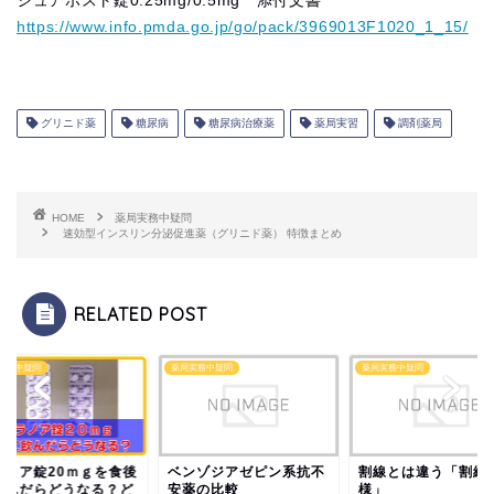
シュアポスト錠0.25mg/0.5mg 添付文書
https://www.info.pmda.go.jp/go/pack/3969013F1020_1_15/
グリニド薬
糖尿病
糖尿病治療薬
薬局実習
調剤薬局
HOME
薬局実務中疑問
速効型インスリン分泌促進薬（グリニド薬） 特徴まとめ
RELATED POST
実務中疑問
薬局実務中疑問
薬局実務中疑問
ラノア錠20ｍｇを食後
ベンゾジアゼピン系抗不
割線とは違う「割線
飲んだらどうなる？ど
安薬の比較
様」