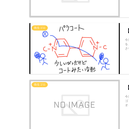
衛生ゴロ
今
を
さい
衛生ゴロ
今
ゴ
オ