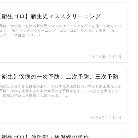
【衛生ゴロ】新生児マススクリーニング
回は、衛生学における新生児マススクリーニングをゴロを使って覚えてい
ます。 新生児マススクリーニング ゴロ (ゴロ) カメほふく前進 「カ」
ラクトース血症 「メ」メ …
2026年1月12日
【衛生】疾病の一次予防、二次予防、三次予防
病にはさまざまな段階があり、それぞれの段階においてそれ以上悪化しな
手段、症状を改善するための効果的な手段がある。 このような考え方か
、疾病の予防は三段階に大別される。 …
2026年1月12日
【衛生ゴロ】放射能・放射線の単位