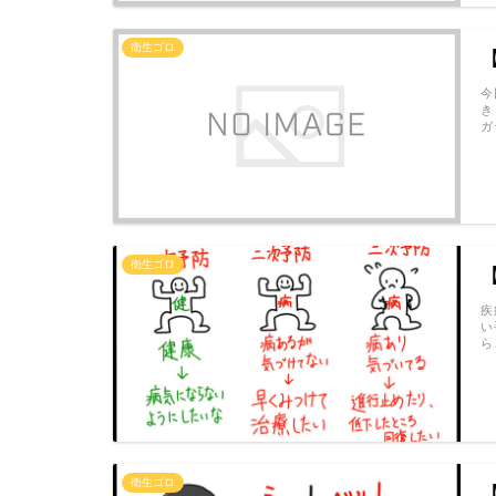
衛生ゴロ
今
き
ガ
衛生ゴロ
疾
い
ら
衛生ゴロ