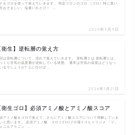
ドをゴロを使って覚えていきます。 特定フロンのゴロ （ゴロ）特に黒い
呂おぞましい。塩素いれとけ！ …
2026年3月9日
【衛生】逆転層の覚え方
回は逆転層について、流れで覚えていきます。 逆転層とは 逆転層とは、
っくり空気の温度層が逆転している状態。 通常は空気の温度はどうなっ
いるでしょうか? 上に行けば …
2026年1月21日
【衛生ゴロ】必須アミノ酸とアミノ酸スコア
須アミノ酸をゴロで覚えて、さらにアミノ酸スコアについて理解していき
いと思います。 必須アミノ酸 ゴロ (ゴロ)フロ場イスヒトリジメ 「フ」
ェニルアラニン …