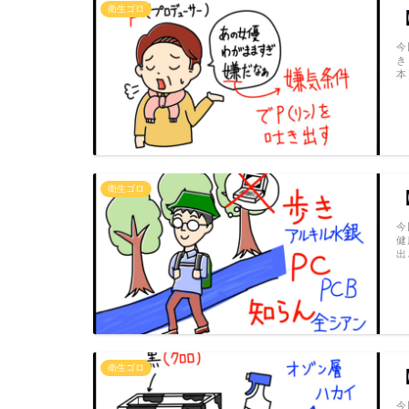
衛生ゴロ
今
き
本
衛生ゴロ
今
健
出
衛生ゴロ
今