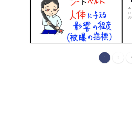
今
い
の
1
2