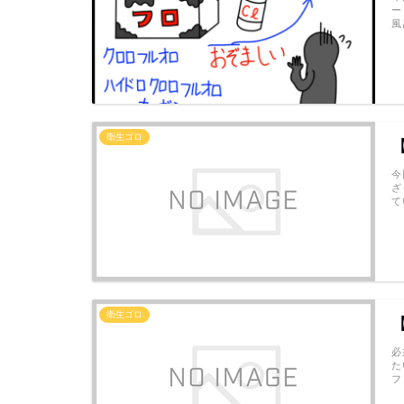
ー
風
衛生ゴロ
今
ざ
て
衛生ゴロ
必
た
フ