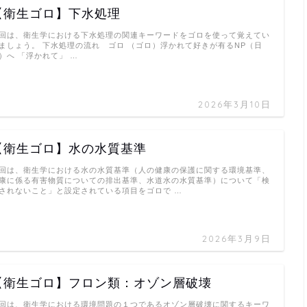
【衛生ゴロ】下水処理
回は、衛生学における下水処理の関連キーワードをゴロを使って覚えてい
ましょう。 下水処理の流れ ゴロ （ゴロ）浮かれて好きが有るNP（日
）へ 「浮かれて」 …
2026年3月10日
【衛生ゴロ】水の水質基準
回は、衛生学における水の水質基準（人の健康の保護に関する環境基準、
康に係る有害物質についての排出基準、水道水の水質基準）について「検
されないこと」と設定されている項目をゴロで …
2026年3月9日
【衛生ゴロ】フロン類：オゾン層破壊
回は、衛生学における環境問題の１つであるオゾン層破壊に関するキーワ