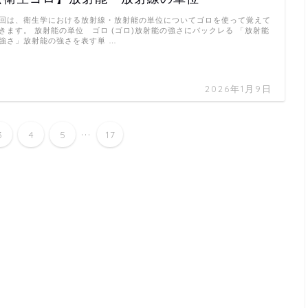
回は、衛生学における放射線・放射能の単位についてゴロを使って覚えて
きます。 放射能の単位 ゴロ (ゴロ)放射能の強さにバックレる 「放射能
強さ」放射能の強さを表す単 …
2026年1月9日
...
3
4
5
17