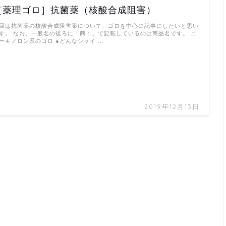
［薬理ゴロ］抗菌薬（核酸合成阻害）
回は抗菌薬の核酸合成阻害薬について、ゴロを中心に記事にしたいと思い
す。 なお、一般名の後ろに「商：」で記載しているのは商品名です。 ニ
ーキノロン系のゴロ ●どんなシャイ …
2019年12月13日