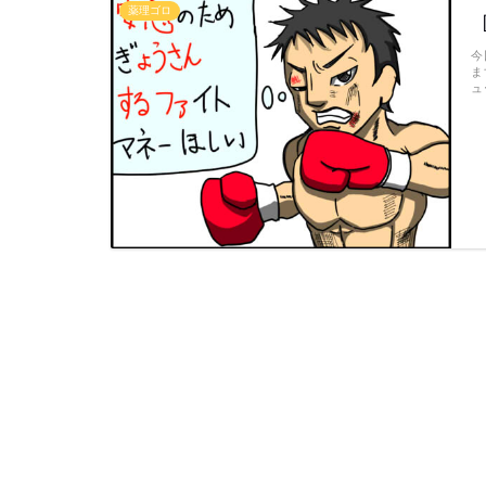
薬理ゴロ
今
ま
ュ