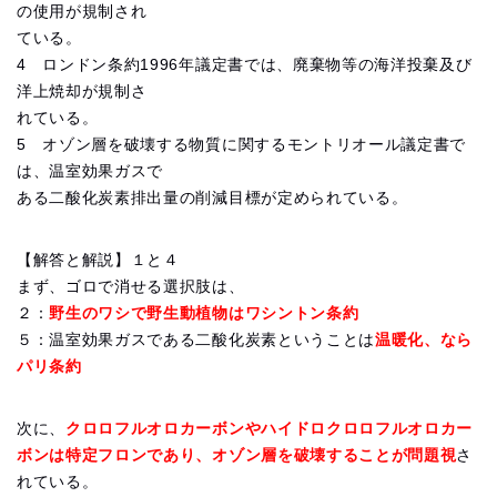
の使用が規制され
ている。
4 ロンドン条約1996年議定書では、廃棄物等の海洋投棄及び
洋上焼却が規制さ
れている。
5 オゾン層を破壊する物質に関するモントリオール議定書で
は、温室効果ガスで
ある二酸化炭素排出量の削減目標が定められている。
【解答と解説】１と４
まず、ゴロで消せる選択肢は、
２：
野生のワシで野生動植物はワシントン条約
５：温室効果ガスである二酸化炭素ということは
温暖化、なら
パリ条約
次に、
クロロフルオロカーボンやハイドロクロロフルオロカー
ボンは特定フロンであり、オゾン層を破壊することが問題視
さ
れている。