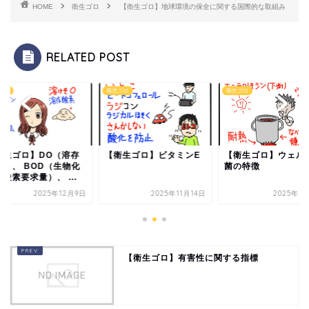
HOME
衛生ゴロ
【衛生ゴロ】地球環境の保全に関する国際的な取組み
RELATED POST
ゴロ
衛生ゴロ
衛生ゴロ
衛生ゴロ】DO（溶存
【衛生ゴロ】ビタミンE
【衛生ゴロ】ウェル
素）、 BOD（生物化
菌の特徴
酸素要求量）、 ...
2025年12月9日
2025年11月14日
2025年9
【衛生ゴロ】有害性に関する指標