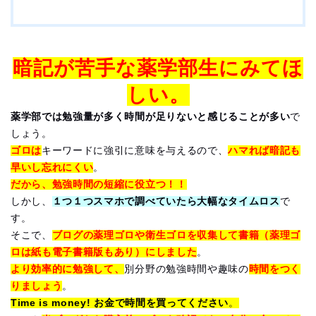
暗記が苦手な薬学部生にみてほ
しい。
薬学部では勉強量が多く時間が足りないと感じることが多い
で
しょう。
ゴロは
キーワードに強引に意味を与えるので、
ハマれば暗記も
早いし忘れにくい
。
だから、勉強時間の短縮に役立つ！！
しかし、
１つ１つスマホで調べていたら大幅なタイムロス
で
す。
そこで、
ブログの薬理ゴロや衛生ゴロを収集して書籍（薬理ゴ
ロは紙も電子書籍版もあり）にしました
。
より効率的に勉強して、
別分野の勉強時間や趣味の
時間をつく
りましょう
。
Time is money! お金で時間を買ってください
。