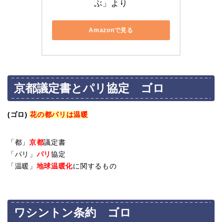
ぶ」より
Amazonで見る
京都議定書とパリ協定 ゴロ
(ゴロ)
花の都パリは温暖
「都」
京都
議定書
「パリ」
パリ
協定
「温暖」
地球温暖化
に関するもの
ワシントン条約 ゴロ