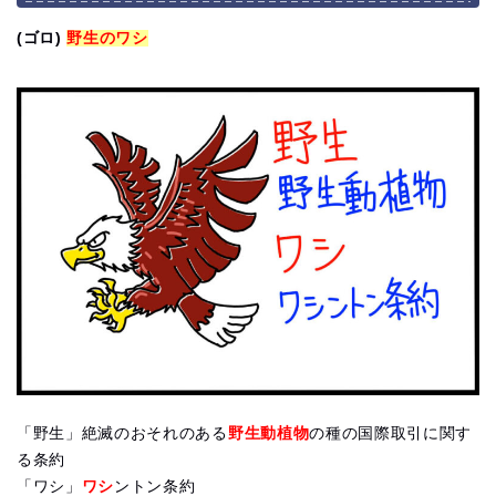
(ゴロ)
野生のワシ
「野生」絶滅のおそれのある
野生動植物
の種の国際取引に関す
る条約
「ワシ」
ワシ
ントン条約