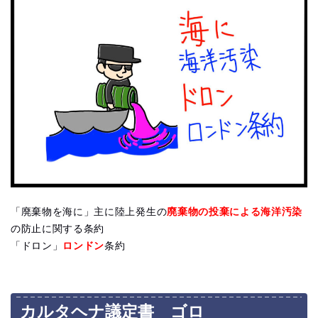
「廃棄物を海に」主に陸上発生の
廃棄物の投棄による海洋汚染
の防止に関する条約
「ドロン」
ロンドン
条約
カルタヘナ議定書 ゴロ