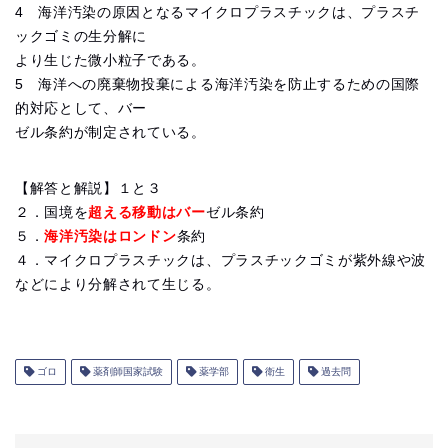
4 海洋汚染の原因となるマイクロプラスチックは、プラスチ
ックゴミの生分解に
より生じた微小粒子である。
5 海洋への廃棄物投棄による海洋汚染を防止するための国際
的対応として、バー
ゼル条約が制定されている。
【解答と解説】１と３
２．国境を
超える移動はバー
ゼル条約
５．
海洋汚染はロンドン
条約
４．マイクロプラスチックは、プラスチックゴミが紫外線や波
などにより分解されて生じる。
ゴロ
薬剤師国家試験
薬学部
衛生
過去問