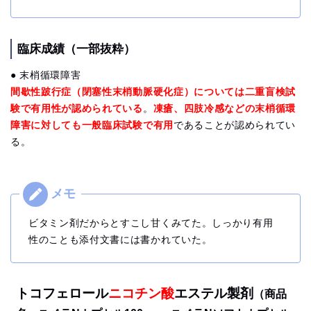
臨床成績（一部抜粋）
● 末梢循環障害
間歇性跛行症（閉塞性末梢動脈硬化症）については二重盲検試
験で有用性が認められている
。
凍瘡、四肢冷感などの末梢循環
障害に対しても一般臨床試験で有用
であることが認められてい
る。
ビタミン剤だからとすこし甘くみてた。しっかり有用
性のことも添付文書には書かれていた。
トコフェロール
ニコチン酸
エステル製剤
（商品