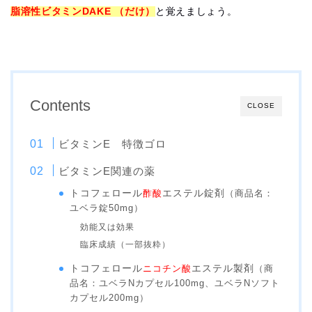
脂溶性ビタミンDAKE （だけ）
と覚えましょう。
Contents
CLOSE
ビタミンE 特徴ゴロ
ビタミンE関連の薬
トコフェロール
酢酸
エステル錠剤
（商品名：
ユベラ錠50mg）
効能又は効果
臨床成績（一部抜粋）
トコフェロール
ニコチン酸
エステル製剤
（商
品名：ユベラNカプセル100mg、ユベラNソフト
カプセル200mg）