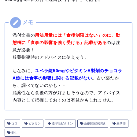
添付文書の
用法用量には「食後制限はない」のに、動
態欄に「食事の影響を強く受ける」記載がある
のは注
意が必要！
服薬指導時のアドバイスに使えそう。
ちなみに、
ユベラ錠50mgやビタミンA製剤のチョコラ
A錠には食事の影響に関する記載がない
。古い薬だか
ら、調べてないのかも・・
脂溶性なら食後の方が好ましそうなので、アドバイス
内容として把握しておくのは有益かもしれません。
ゴロ
ビタミン
脂溶性ビタミン
薬剤師国家試験
薬学部
衛生