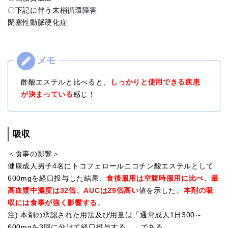
〇下記に伴う末梢循環障害
閉塞性動脈硬化症
酢酸エステルと比べると、
しっかりと使用できる疾患
が決まっている
感じ！
吸収
＜食事の影響＞
健康成人男子4名にトコフェロールニコチン酸エステルとして
600mgを経口投与した結果、
食
後服用は空腹時服用に比べ、最
高血漿中濃度は32倍、AUCは29倍高い
値を示した。
本剤の吸
収には食事が強く影響する
。
注) 本剤の承認された用法及び用量は「通常成人1日300～
600mgを3回に分けて経口投与する。」である。