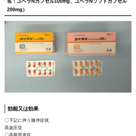
名：ユベラNカプセル100mg、ユベラNソフトカプセル
200mg）
効能又は効果
〇下記に伴う随伴症状
高血圧症
〇高脂質血症