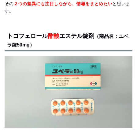
その
２つの差異にも注目しながら、情報をまとめたい
と思いま
す。
トコフェロール
酢酸
エステル錠剤
（商品名：ユベ
ラ錠50mg）