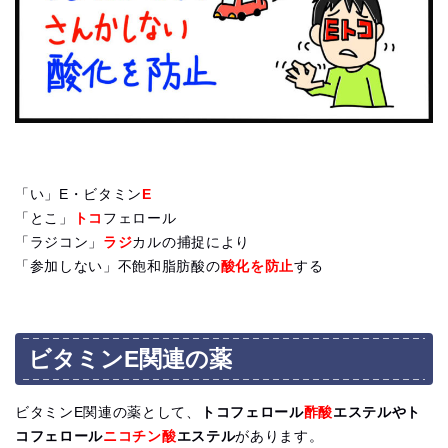
「い」E・ビタミン
E
「とこ」
トコ
フェロール
「ラジコン」
ラジ
カルの捕捉により
「参加しない」不飽和脂肪酸の
酸化を防止
する
ビタミンE関連の薬
ビタミンE関連の薬として、
トコフェロール
酢酸
エステルやト
コフェロール
ニコチン酸
エステル
があります。