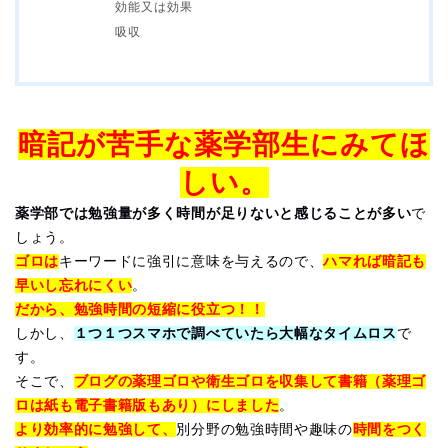
効能又は効果
吸収
暗記が苦手な薬学部生にみてほ
しい。
薬学部では勉強量が多く時間が足りないと感じることが多い
で
しょう。
ゴロは
キーワードに強引に意味を与えるので、
ハマれば暗記も
早いし忘れにくい
。
だから、勉強時間の短縮に役立つ！！
しかし、
１つ１つスマホで調べていたら大幅なタイムロス
で
す。
そこで、
ブログの薬理ゴロや衛生ゴロを収集して書籍（薬理ゴ
ロは紙も電子書籍版もあり）にしました
。
より効率的に勉強して、
別分野の勉強時間や趣味の
時間をつく