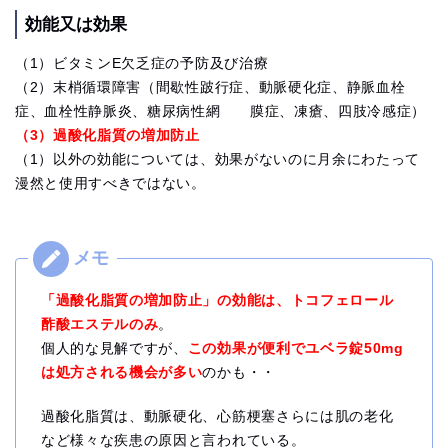
効能又は効果
（1）ビタミンE欠乏症の予防及び治療
（2）末梢循環障害（間歇性跛行症、動脈硬化症、静脈血栓
症、血栓性静脈炎、糖尿病性網 膜症、凍瘡、四肢冷感症）
（3）過酸化脂質の増加防止
（1）以外の効能については、効果がないのに月余にわたって
漫然と使用すべきではない。
「過酸化脂質の増加防止」の効能は、トコフェロール
酢酸エステルのみ
。
個人的な見解ですが、
この効果が便利でユベラ錠50mg
は処方される機会が多い
のかも・・
過酸化脂質は、動脈硬化、心筋梗塞さらには肌の老化
など様々な疾患の原因と言われている。