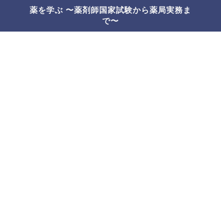
薬を学ぶ 〜薬剤師国家試験から薬局実務ま
で〜