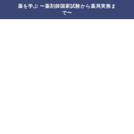
薬を学ぶ 〜薬剤師国家試験から薬局実務ま
で〜