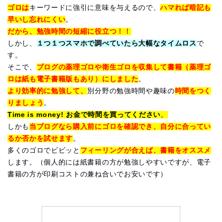
ゴロは
キーワードに強引に意味を与えるので、
ハマれば暗記も
早いし忘れにくい
。
だから、勉強時間の短縮に役立つ！！
しかし、
１つ１つスマホで調べていたら大幅なタイムロス
で
す。
そこで、
ブログの薬理ゴロや衛生ゴロを収集して書籍（薬理ゴ
ロは紙も電子書籍版もあり）にしました
。
より効率的に勉強して、
別分野の勉強時間や趣味の
時間をつく
りましょう
。
Time is money! お金で時間を買ってください
。
しかも
当ブログなら購入前にゴロを確認でき、自分に合ってい
るか否かを試せます
。
多くのゴロでビビッと
フィーリングが合えば、書籍をオススメ
します。（個人的には紙書籍の方が勉強しやすいですが、電子
書籍の方が印刷コストの兼ね合いでお安いです）