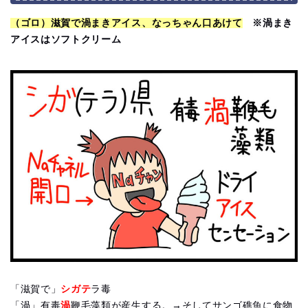
（ゴロ）滋賀で渦まきアイス、なっちゃん口あけて
※渦まき
アイスはソフトクリーム
「滋賀で」
シガテ
ラ毒
「渦」有毒
渦
鞭毛藻類が産生する。→そしてサンゴ礁魚に食物