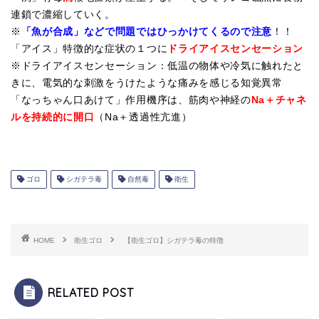
連鎖で濃縮していく。
※
「魚が合成」などで問題ではひっかけてくるので注意
！！
「アイス」特徴的な症状の１つに
ドライアイスセンセーション
※ドライアイスセンセーション：低温の物体や冷気に触れたと
きに、電気的な刺激をうけたような痛みを感じる知覚異常
「なっちゃん口あけて」作用機序は、筋肉や神経の
Na＋チャネ
ルを持続的に開口
（Na＋透過性亢進）
ゴロ
シガテラ毒
自然毒
衛生
HOME
衛生ゴロ
【衛生ゴロ】シガテラ毒の特徴
RELATED POST