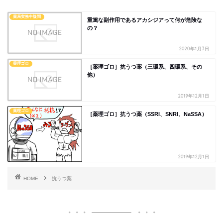
薬局実務中疑問
重篤な副作用であるアカシジアって何が危険な
の？
2020年1月3日
薬理ゴロ
［薬理ゴロ］抗うつ薬（三環系、四環系、その
他）
2019年12月1日
薬理ゴロ
［薬理ゴロ］抗うつ薬（SSRI、SNRI、NaSSA）
2019年12月1日
HOME
抗うつ薬