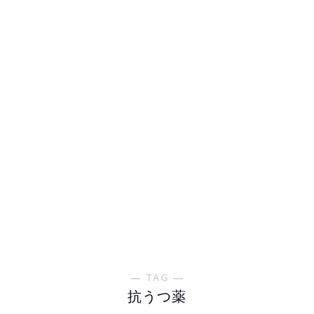
― TAG ―
抗うつ薬