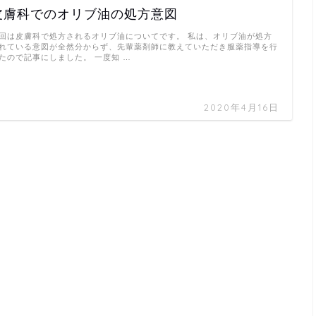
皮膚科でのオリブ油の処方意図
回は皮膚科で処方されるオリブ油についてです。 私は、オリブ油が処方
れている意図が全然分からず、先輩薬剤師に教えていただき服薬指導を行
たので記事にしました。 一度知 …
2020年4月16日