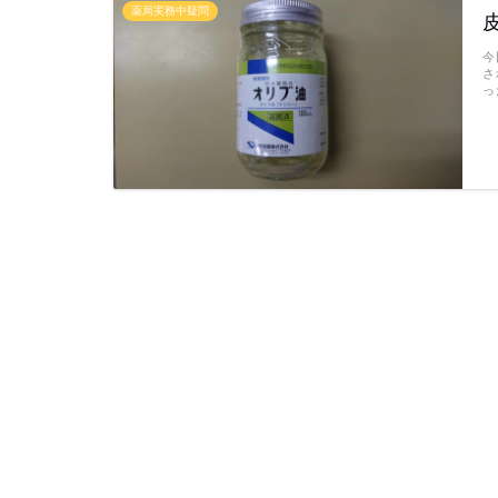
薬局実務中疑問
今
さ
っ